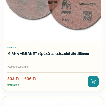
MIRKA
MIRKA ABRANET tépőzáras csiszolóháló 150mm
Hajóápolási termék
533
Ft
–
636
Ft
raktáron