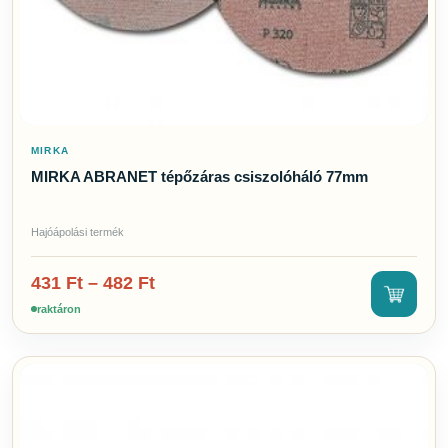
MIRKA
MIRKA ABRANET tépőzáras csiszolóháló 77mm
Hajóápolási termék
431
Ft
–
482
Ft
raktáron