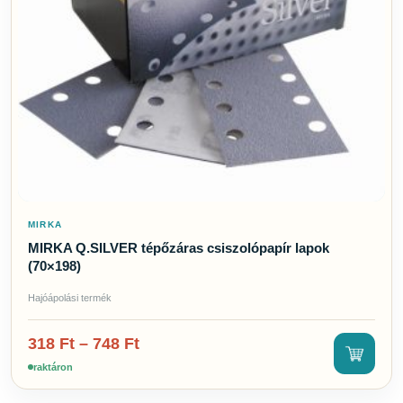
MIRKA
MIRKA Q.SILVER tépőzáras csiszolópapír lapok
(70×198)
Hajóápolási termék
318
Ft
–
748
Ft
raktáron