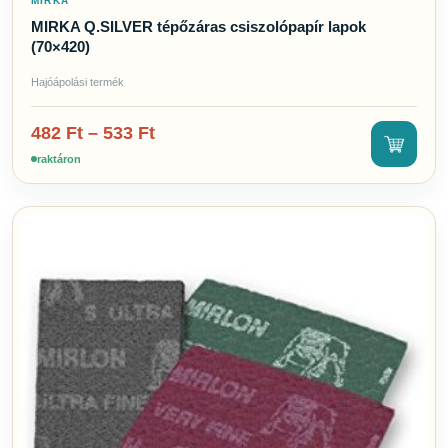
MIRKA
MIRKA Q.SILVER tépőzáras csiszolópapír lapok
(70×420)
Hajóápolási termék
482
Ft
–
533
Ft
raktáron