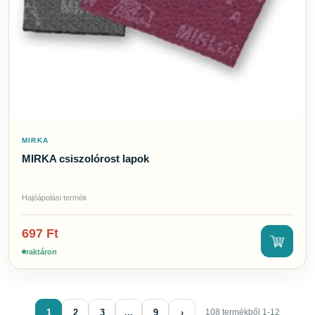
MIRKA
MIRKA csiszolórost lapok
Hajóápolási termék
697
Ft
raktáron
1
2
3
...
9
›
108 termékből 1-12