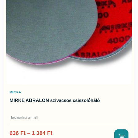
MIRKA
MIRKE ABRALON szivacsos csiszolóháló
Hajóápolási termék
636
Ft
–
1 384
Ft