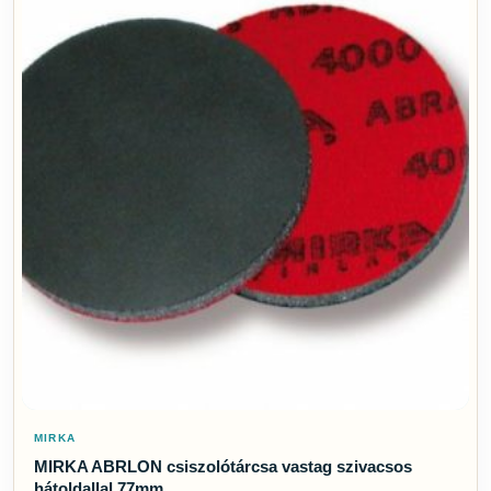
MIRKA
MIRKA ABRLON csiszolótárcsa vastag szivacsos
hátoldallal 77mm