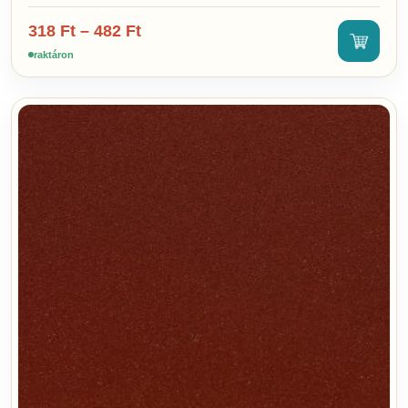
318
Ft
–
482
Ft
raktáron