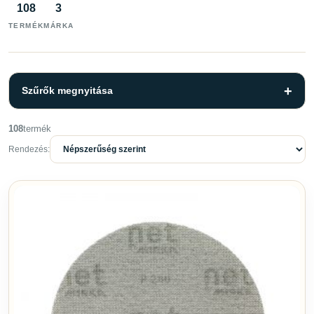
108
3
TERMÉK
MÁRKA
Szűrők megnyitása
108
termék
Szűrők
Törlés
Rendezés:
KATEGÓRIA
Ápolószerek
6
Csiszolás
56
Kiegészítők
2
Polírozás
12
Ragasztók és tömítők
12