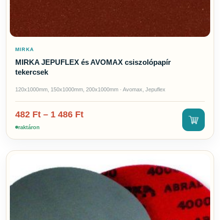
MIRKA
MIRKA JEPUFLEX és AVOMAX csiszolópapír
tekercsek
120x1000mm, 150x1000mm, 200x1000mm · Avomax, Jepuflex
482
Ft
–
1 486
Ft
raktáron