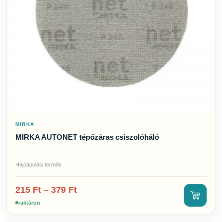
Szerszámok
2
Tisztítószerek
24
Töltőanyagok
2
MÁRKA
Altur
Mirka
Tikal Marine Systems
GYORS SZŰRŐK
MIRKA
Csak akciós termékek
MIRKA AUTONET tépőzáras csiszolóháló
Csak raktáron lévő
Hajóápolási termék
215
Ft
–
379
Ft
raktáron