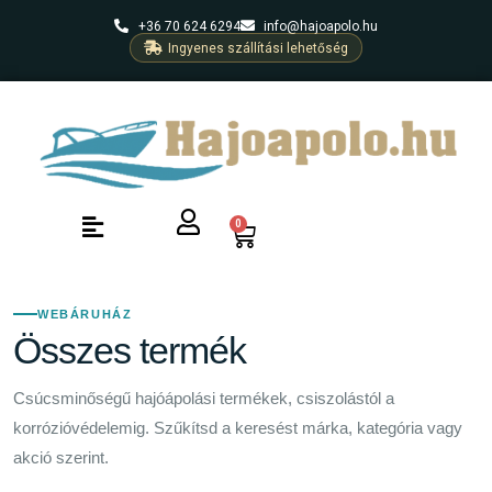
+36 70 624 6294
info@hajoapolo.hu
Ingyenes szállítási lehetőség
0
WEBÁRUHÁZ
Összes termék
Csúcsminőségű hajóápolási termékek, csiszolástól a
korrózióvédelemig. Szűkítsd a keresést márka, kategória vagy
akció szerint.