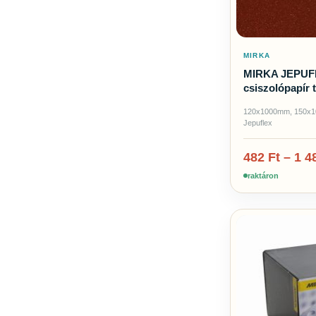
MIRKA
MIRKA JEPUF
csiszolópapír 
120x1000mm, 150x1
Jepuflex
482
Ft
–
1 4
raktáron