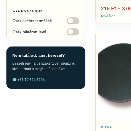
215
Ft
–
37
GYORS SZŰRŐK
raktáron
Csak akciós termékek
Csak raktáron lévő
Nem találod, amit keresel?
Beszélj egy hajós szakértővel, segítünk
kiválasztani a megfelelő terméket.
☎ +36 70 624 6294
MIRKA