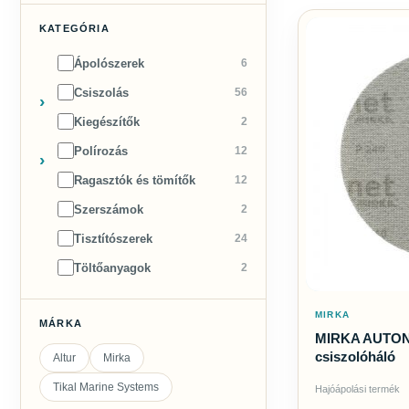
KATEGÓRIA
Ápolószerek
6
Csiszolás
56
Kiegészítők
2
Polírozás
12
Ragasztók és tömítők
12
Szerszámok
2
Tisztítószerek
24
Töltőanyagok
2
MIRKA
MÁRKA
MIRKA AUTON
csiszolóháló
Altur
Mirka
Tikal Marine Systems
Hajóápolási termék