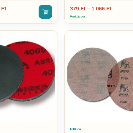
9
Ft
379
Ft
–
1 066
Ft
raktáron
MIRKA