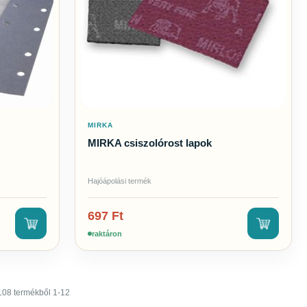
MIRKA
MIRKA csiszolórost lapok
Hajóápolási termék
697
Ft
raktáron
108 termékből 1-12