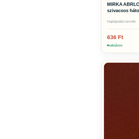
MIRKA ABRLON
szivacsos háto
Hajóápolási termék
636
Ft
raktáron