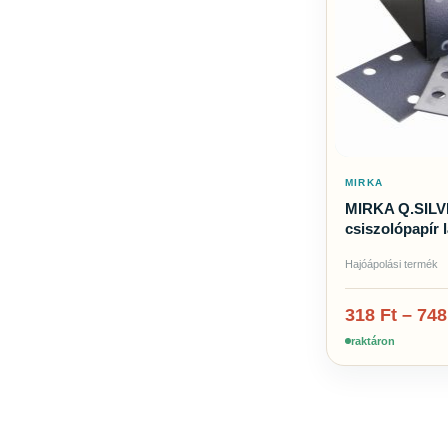
MIRKA
MIRKA Q.SILV
csiszolópapír 
Hajóápolási termék
318
Ft
–
74
raktáron