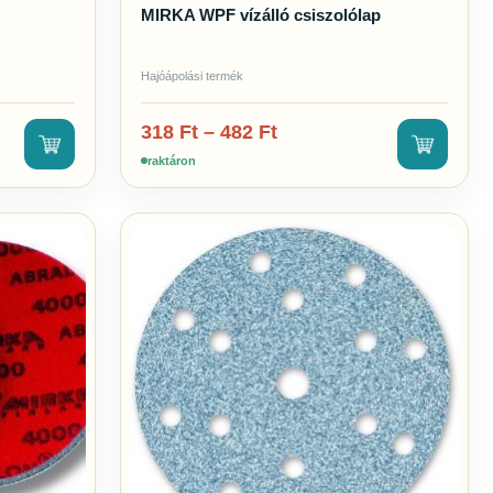
MIRKA WPF vízálló csiszolólap
Hajóápolási termék
318
Ft
–
482
Ft
raktáron