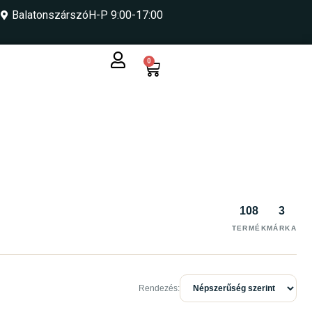
Balatonszárszó
H-P 9:00-17:00
0
108
3
TERMÉK
MÁRKA
Rendezés: