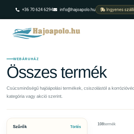
+36 70 624 6294
info@hajoapolo.hu
Ingyenes száll
WEBÁRUHÁZ
Összes termék
Csúcsminőségű hajóápolási termékek, csiszolástól a korrózióvé
kategória vagy akció szerint.
108
termék
Szűrők
Törlés