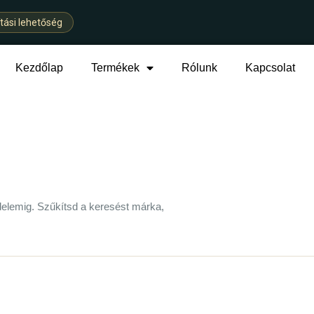
ítási lehetőség
Kezdőlap
Termékek
Rólunk
Kapcsolat
delemig. Szűkítsd a keresést márka,