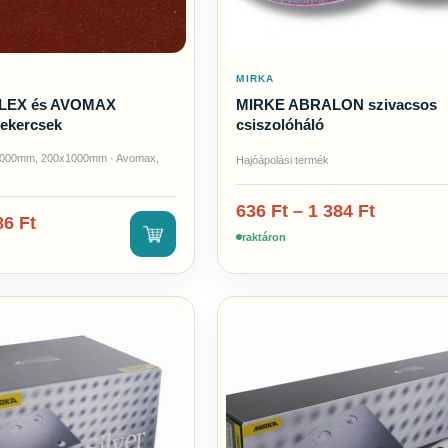
MIRKA
LEX és AVOMAX
MIRKE ABRALON szivacsos
tekercsek
csiszolóháló
000mm, 200x1000mm · Avomax,
Hajóápolási termék
636
Ft
–
1 384
Ft
86
Ft
raktáron