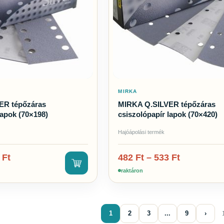
MIRKA
ER tépőzáras
MIRKA Q.SILVER tépőzáras
lapok (70×198)
csiszolópapír lapok (70×420)
Hajóápolási termék
8
Ft
482
Ft
–
533
Ft
raktáron
1
2
3
...
9
›