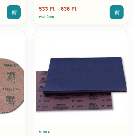
533
Ft
–
636
Ft
raktáron
MIRKA