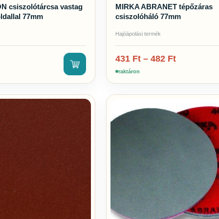
 csiszolótárcsa vastag
MIRKA ABRANET tépőzáras
ldallal 77mm
csiszolóháló 77mm
Hajóápolási termék
431
Ft
–
482
Ft
raktáron