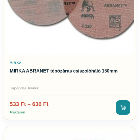
MIRKA
MIRKA ABRANET tépőzáras csiszolóháló 150mm
Hajóápolási termék
533
Ft
–
636
Ft
raktáron