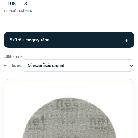
108
3
TERMÉK
MÁRKA
Szűrők megnyitása
108
termék
Szűrők
Törlés
Rendezés:
KATEGÓRIA
Ápolószerek
6
Csiszolás
56
Kiegészítők
2
Polírozás
12
Ragasztók és tömítők
12