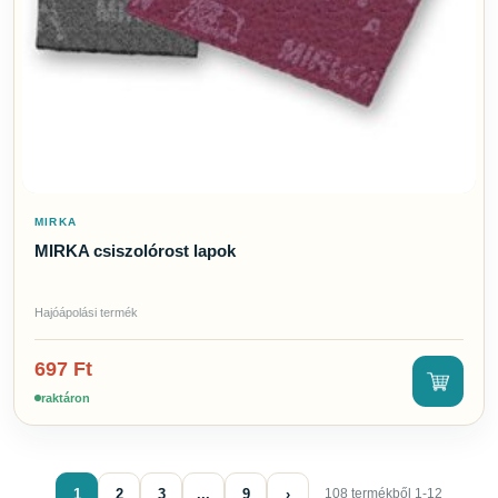
MIRKA
MIRKA csiszolórost lapok
Hajóápolási termék
697
Ft
raktáron
1
2
3
...
9
›
108 termékből 1-12