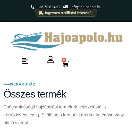
+36 70 624 6294
info@hajoapolo.hu
Ingyenes szállítási lehetőség
0
WEBÁRUHÁZ
Összes termék
Csúcsminőségű hajóápolási termékek, csiszolástól a
korrózióvédelemig. Szűkítsd a keresést márka, kategória vagy
akció szerint.