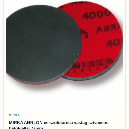
MIRKA
MIRKA ABRLON csiszolótárcsa vastag szivacsos
hátoldallal 77mm