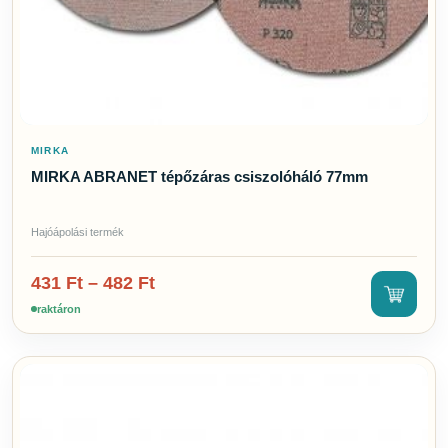
MIRKA
MIRKA ABRANET tépőzáras csiszolóháló 77mm
Hajóápolási termék
431
Ft
–
482
Ft
raktáron