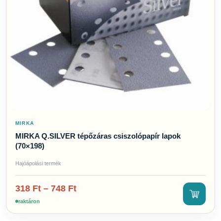
MIRKA
MIRKA Q.SILVER tépőzáras csiszolópapír lapok
(70×198)
Hajóápolási termék
318
Ft
–
748
Ft
raktáron