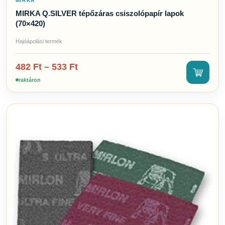
MIRKA
MIRKA Q.SILVER tépőzáras csiszolópapír lapok
(70×420)
Hajóápolási termék
482
Ft
–
533
Ft
raktáron