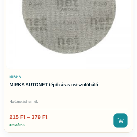
Szerszámok
2
Tisztítószerek
24
Töltőanyagok
2
MÁRKA
Altur
Mirka
Tikal Marine Systems
GYORS SZŰRŐK
MIRKA
Csak akciós termékek
MIRKA AUTONET tépőzáras csiszolóháló
Csak raktáron lévő
Hajóápolási termék
215
Ft
–
379
Ft
raktáron