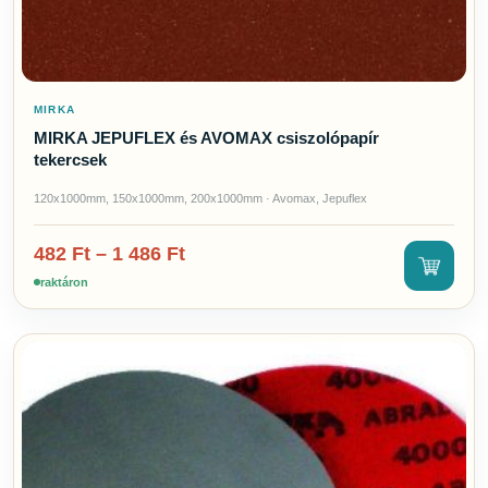
MIRKA
MIRKA JEPUFLEX és AVOMAX csiszolópapír
tekercsek
120x1000mm, 150x1000mm, 200x1000mm · Avomax, Jepuflex
482
Ft
–
1 486
Ft
raktáron