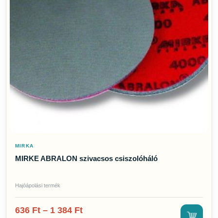
MIRKA
MIRKE ABRALON szivacsos csiszolóháló
Hajóápolási termék
636
Ft
–
1 384
Ft