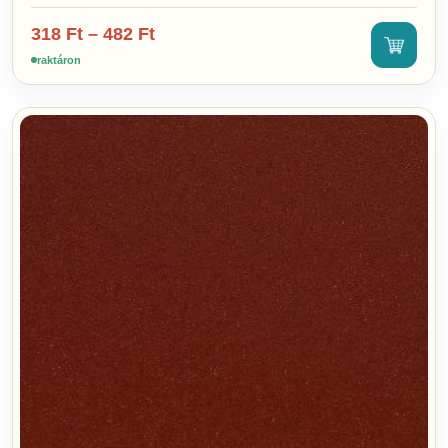
318
Ft
–
482
Ft
raktáron