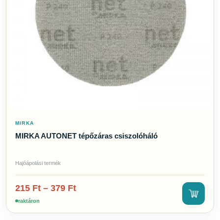
Szerszámok
2
Tisztítószerek
24
Töltőanyagok
2
MÁRKA
Altur
Mirka
Tikal Marine Systems
GYORS SZŰRŐK
MIRKA
Csak akciós termékek
MIRKA AUTONET tépőzáras csiszolóháló
Csak raktáron lévő
Hajóápolási termék
215
Ft
–
379
Ft
raktáron