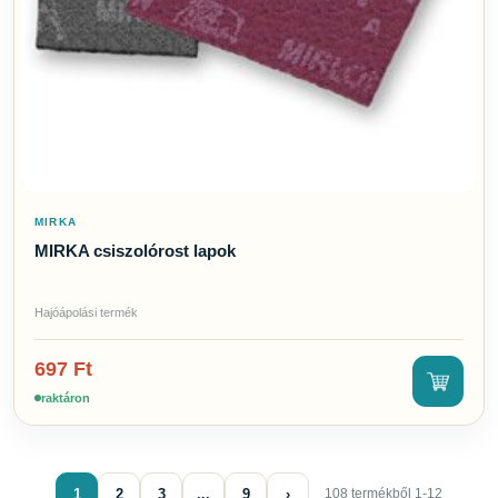
MIRKA
MIRKA csiszolórost lapok
Hajóápolási termék
697
Ft
raktáron
1
2
3
...
9
›
108 termékből 1-12