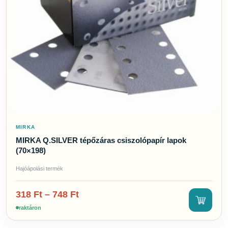
MIRKA
MIRKA Q.SILVER tépőzáras csiszolópapír lapok
(70×198)
Hajóápolási termék
318
Ft
–
748
Ft
raktáron