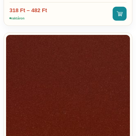
318
Ft
–
482
Ft
raktáron