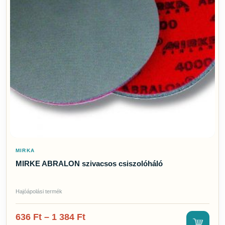
MIRKA
MIRKE ABRALON szivacsos csiszolóháló
Hajóápolási termék
636
Ft
–
1 384
Ft