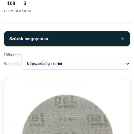
108
3
TERMÉK
MÁRKA
Szűrők megnyitása
108
termék
Szűrők
Törlés
Rendezés:
KATEGÓRIA
Ápolószerek
6
Csiszolás
56
Kiegészítők
2
Polírozás
12
Ragasztók és tömítők
12