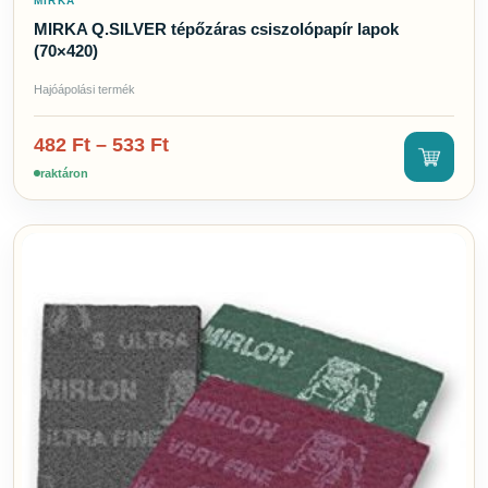
MIRKA
MIRKA Q.SILVER tépőzáras csiszolópapír lapok
(70×420)
Hajóápolási termék
482
Ft
–
533
Ft
raktáron