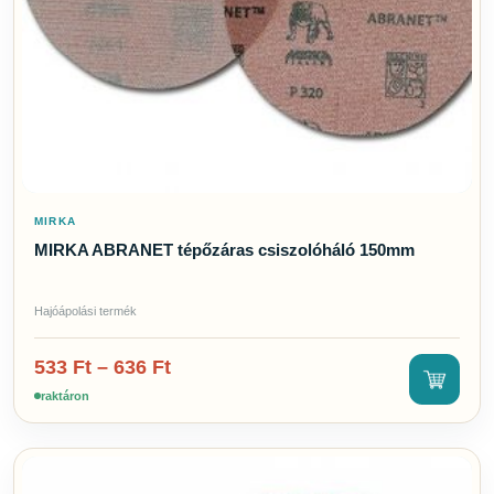
MIRKA
MIRKA ABRANET tépőzáras csiszolóháló 150mm
Hajóápolási termék
533
Ft
–
636
Ft
raktáron