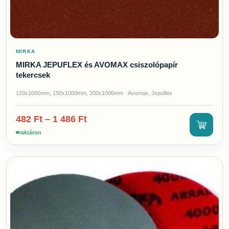
MIRKA
MIRKA JEPUFLEX és AVOMAX csiszolópapír
tekercsek
120x1000mm, 150x1000mm, 200x1000mm · Avomax, Jepuflex
482
Ft
–
1 486
Ft
raktáron