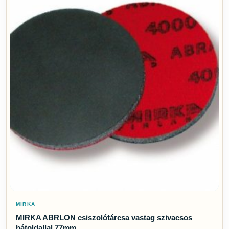
MIRKA
MIRKA ABRLON csiszolótárcsa vastag szivacsos
hátoldallal 77mm