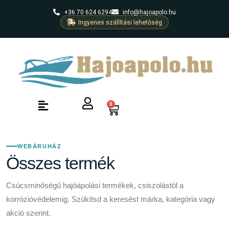
+36 70 624 6294
info@hajoapolo.hu
Ingyenes szállítási lehetőség
0
WEBÁRUHÁZ
Összes termék
Csúcsminőségű hajóápolási termékek, csiszolástól a
korrózióvédelemig. Szűkítsd a keresést márka, kategória vagy
akció szerint.