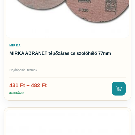
MIRKA
MIRKA ABRANET tépőzáras csiszolóháló 77mm
Hajóápolási termék
431
Ft
–
482
Ft
raktáron