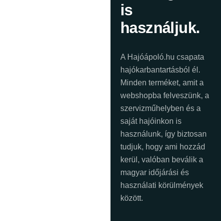
is
használjuk.
A Hajóápoló.hu csapata
hajókarbantartásból él.
Minden terméket, amit a
webshopba felveszünk, a
szervizműhelyben és a
saját hajóinkon is
használunk, így biztosan
tudjuk, hogy ami hozzád
kerül, valóban beválik a
magyar időjárási és
használati körülmények
között.