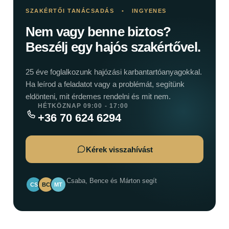
SZAKÉRTŐI TANÁCSADÁS
•
INGYENES
Nem vagy benne biztos?
Beszélj egy hajós szakértővel.
25 éve foglalkozunk hajózási karbantartóanyagokkal.
Ha leírod a feladatot vagy a problémát, segítünk
eldönteni, mit érdemes rendelni és mit nem.
HÉTKÖZNAP 09:00 - 17:00
+36 70 624 6294
Kérek visszahívást
Csaba, Bence és Márton segít
CS
BC
MT