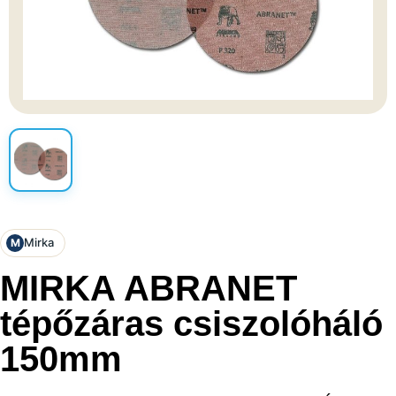
Mirka
M
MIRKA ABRANET
tépőzáras csiszolóháló
150mm