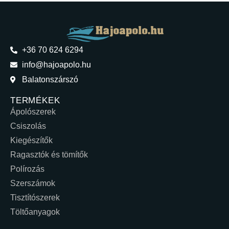
+36 70 624 6294
info@hajoapolo.hu
Balatonszárszó
TERMÉKEK
Ápolószerek
Csiszolás
Kiegészítők
Ragasztók és tömítők
Polírozás
Szerszámok
Tisztítószerek
Töltőanyagok