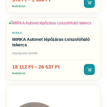
raktáron
MIRKA
MIRKA Autonet tépőzáras csiszolóháló
tekercs
Hajóápolási termék
18 112
Ft
–
26 537
Ft
raktáron