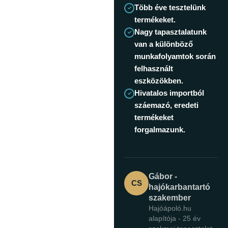
Több éve tesztelünk
termékeket.
Nagy tapasztalatunk
van a különböző
munkafolyamtok során
felhasznált
eszközökben.
Hivatalos importból
száemazó, eredeti
termékeket
forgalmazunk.
Gábor -
CS
hajókarbantartó
szakember
Hajóápoló.hu
alapítója - 25 év