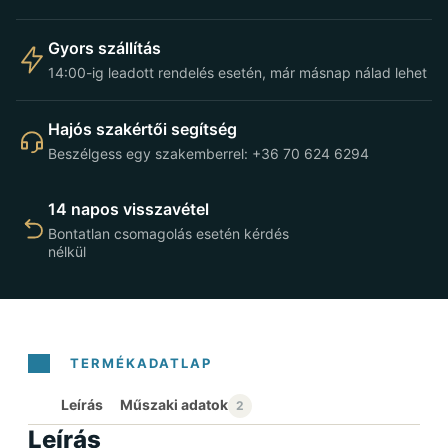
Gyors szállítás
14:00-ig leadott rendelés esetén, már másnap nálad lehet
Hajós szakértői segítség
Beszélgess egy szakemberrel: +36 70 624 6294
14 napos visszavétel
Bontatlan csomagolás esetén kérdés
nélkül
Leírás
Leírás