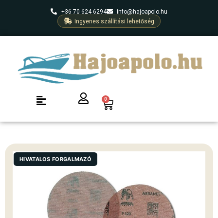
+36 70 624 6294
info@hajoapolo.hu
Ingyenes szállítási lehetőség
0
HIVATALOS FORGALMAZÓ