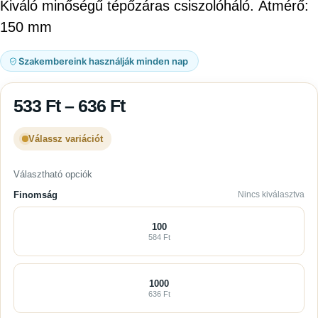
Kiváló minőségű tépőzáras csiszolóháló. Átmérő:
150 mm
Szakembereink használják minden nap
533
Ft
–
636
Ft
Válassz variációt
Választható opciók
Finomság
Nincs kiválasztva
100
584 Ft
1000
636 Ft