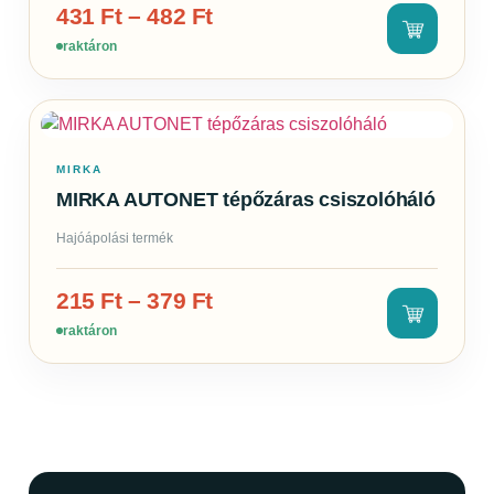
431
Ft
–
482
Ft
raktáron
MIRKA
MIRKA AUTONET tépőzáras csiszolóháló
Hajóápolási termék
215
Ft
–
379
Ft
raktáron