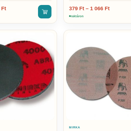
9
Ft
379
Ft
–
1 066
Ft
raktáron
MIRKA