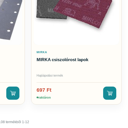
MIRKA
MIRKA csiszolórost lapok
Hajóápolási termék
697
Ft
raktáron
108 termékből 1-12