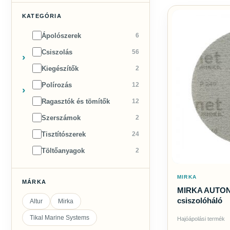
KATEGÓRIA
Ápolószerek
6
Csiszolás
56
Kiegészítők
2
Polírozás
12
Ragasztók és tömítők
12
Szerszámok
2
Tisztítószerek
24
Töltőanyagok
2
MIRKA
MÁRKA
MIRKA AUTON
csiszolóháló
Altur
Mirka
Tikal Marine Systems
Hajóápolási termék