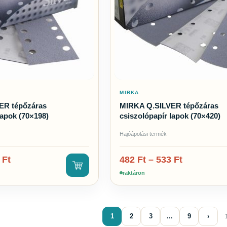
MIRKA
ER tépőzáras
MIRKA Q.SILVER tépőzáras
lapok (70×198)
csiszolópapír lapok (70×420)
Hajóápolási termék
8
Ft
482
Ft
–
533
Ft
raktáron
1
2
3
...
9
›