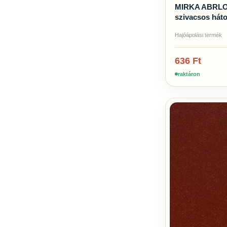
MIRKA ABRLON
szivacsos háto
Hajóápolási termék
636
Ft
raktáron