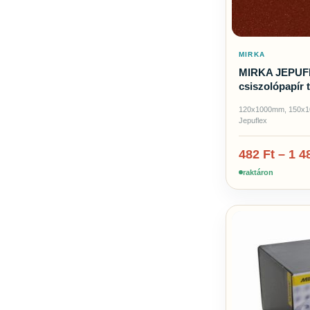
MIRKA
MIRKA JEPUF
csiszolópapír 
120x1000mm, 150x1
Jepuflex
482
Ft
–
1 4
raktáron