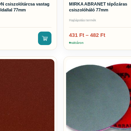
 csiszolótárcsa vastag
MIRKA ABRANET tépőzáras
ldallal 77mm
csiszolóháló 77mm
Hajóápolási termék
431
Ft
–
482
Ft
raktáron