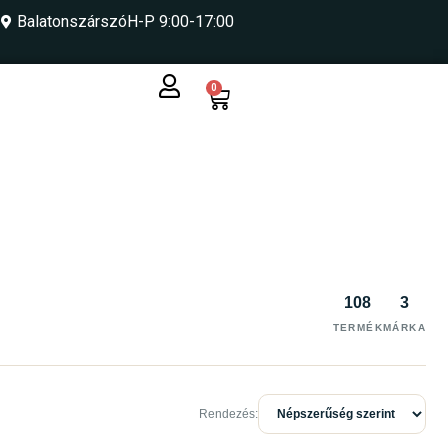
Balatonszárszó
H-P 9:00-17:00
0
108
3
TERMÉK
MÁRKA
Rendezés: