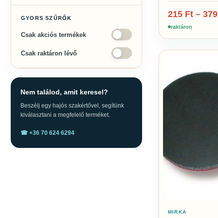
215
Ft
–
37
GYORS SZŰRŐK
raktáron
Csak akciós termékek
Csak raktáron lévő
Nem találod, amit keresel?
Beszélj egy hajós szakértővel, segítünk
kiválasztani a megfelelő terméket.
☎ +36 70 624 6294
MIRKA