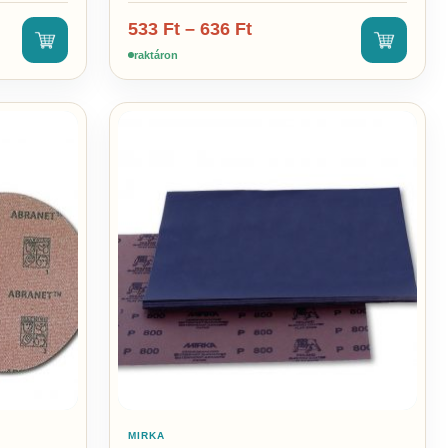
533
Ft
–
636
Ft
raktáron
MIRKA