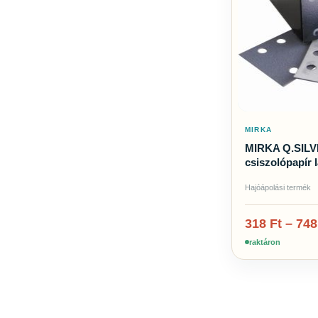
MIRKA
MIRKA Q.SILV
csiszolópapír 
Hajóápolási termék
318
Ft
–
74
raktáron