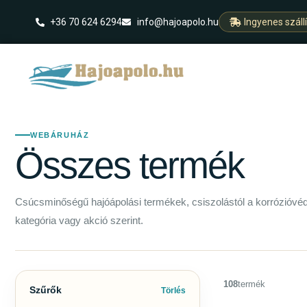
+36 70 624 6294
info@hajoapolo.hu
Ingyenes száll
WEBÁRUHÁZ
Összes termék
Csúcsminőségű hajóápolási termékek, csiszolástól a korrózióvé
kategória vagy akció szerint.
108
termék
Szűrők
Törlés