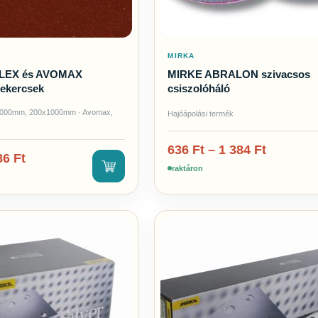
MIRKA
LEX és AVOMAX
MIRKE ABRALON szivacsos
tekercsek
csiszolóháló
000mm, 200x1000mm · Avomax,
Hajóápolási termék
636
Ft
–
1 384
Ft
86
Ft
raktáron