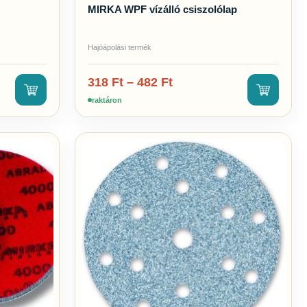
MIRKA WPF vízálló csiszolólap
Hajóápolási termék
318
Ft
–
482
Ft
raktáron