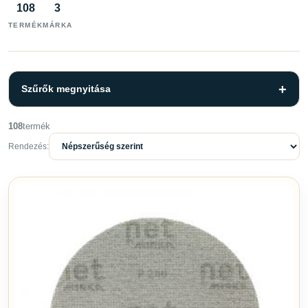
108
3
TERMÉK
MÁRKA
Szűrők megnyitása
108
termék
Szűrők
Törlés
Rendezés:
KATEGÓRIA
Ápolószerek
6
Csiszolás
56
Kiegészítők
2
Polírozás
12
Ragasztók és tömítők
12