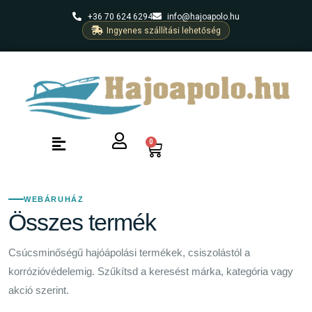
+36 70 624 6294
info@hajoapolo.hu
Ingyenes szállítási lehetőség
0
WEBÁRUHÁZ
Összes termék
Csúcsminőségű hajóápolási termékek, csiszolástól a
korrózióvédelemig. Szűkítsd a keresést márka, kategória vagy
akció szerint.