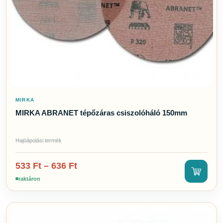
MIRKA
MIRKA ABRANET tépőzáras csiszolóháló 150mm
Hajóápolási termék
533
Ft
–
636
Ft
raktáron