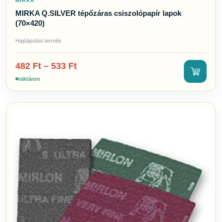
MIRKA
MIRKA Q.SILVER tépőzáras csiszolópapír lapok
(70×420)
Hajóápolási termék
482
Ft
–
533
Ft
raktáron