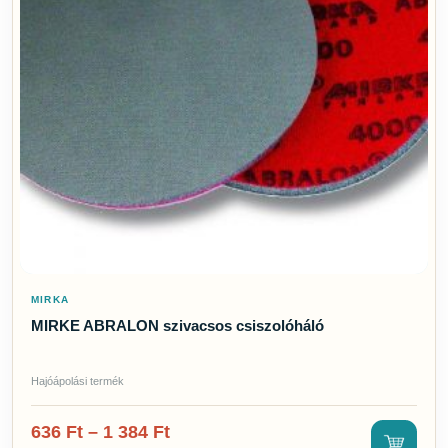
MIRKA
MIRKE ABRALON szivacsos csiszolóháló
Hajóápolási termék
636
Ft
–
1 384
Ft