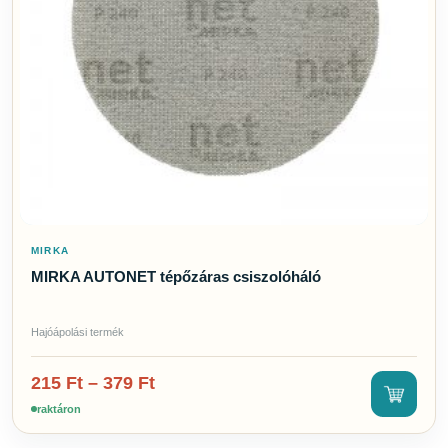
Szerszámok
2
Tisztítószerek
24
Töltőanyagok
2
MÁRKA
Altur
Mirka
Tikal Marine Systems
GYORS SZŰRŐK
MIRKA
Csak akciós termékek
MIRKA AUTONET tépőzáras csiszolóháló
Csak raktáron lévő
Hajóápolási termék
215
Ft
–
379
Ft
raktáron