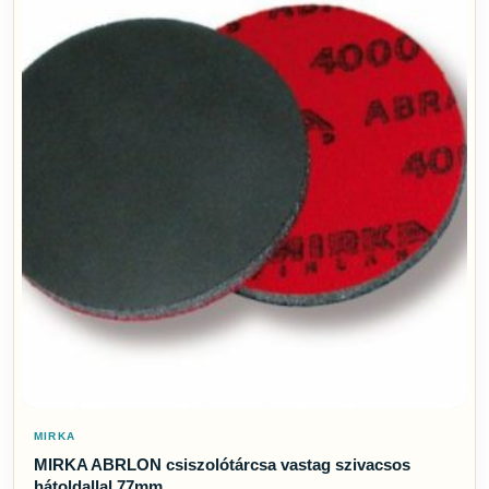
MIRKA
MIRKA ABRLON csiszolótárcsa vastag szivacsos
hátoldallal 77mm