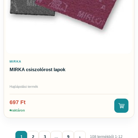
MIRKA
MIRKA csiszolórost lapok
Hajóápolási termék
697
Ft
raktáron
1
2
3
...
9
›
108 termékből 1-12