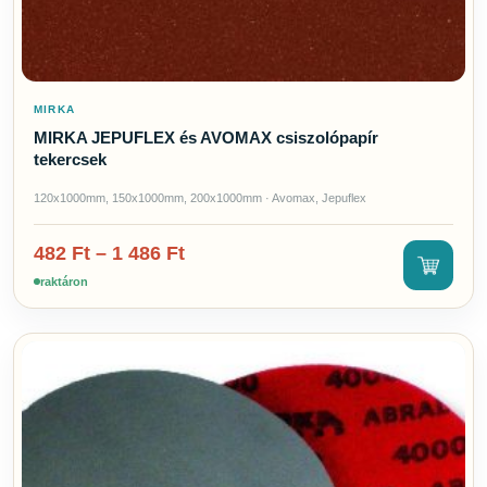
MIRKA
MIRKA JEPUFLEX és AVOMAX csiszolópapír
tekercsek
120x1000mm, 150x1000mm, 200x1000mm · Avomax, Jepuflex
482
Ft
–
1 486
Ft
raktáron