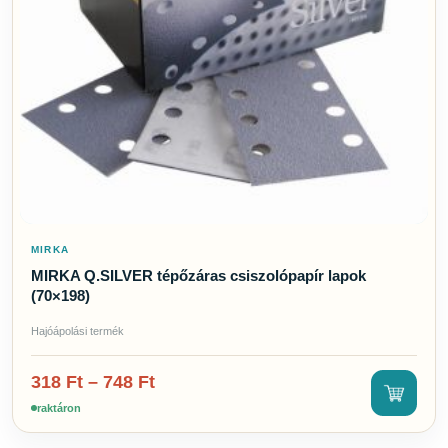
MIRKA
MIRKA Q.SILVER tépőzáras csiszolópapír lapok
(70×198)
Hajóápolási termék
318
Ft
–
748
Ft
raktáron