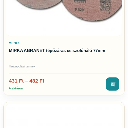
MIRKA
MIRKA ABRANET tépőzáras csiszolóháló 77mm
Hajóápolási termék
431
Ft
–
482
Ft
raktáron