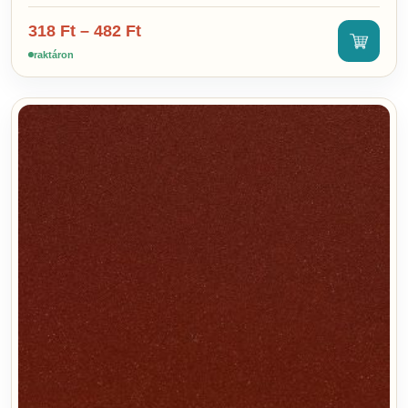
318
Ft
–
482
Ft
raktáron