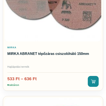
MIRKA
MIRKA ABRANET tépőzáras csiszolóháló 150mm
Hajóápolási termék
533
Ft
–
636
Ft
raktáron