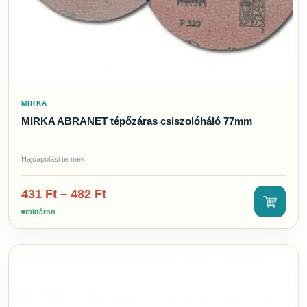
MIRKA
MIRKA ABRANET tépőzáras csiszolóháló 77mm
Hajóápolási termék
431
Ft
–
482
Ft
raktáron