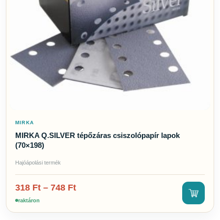
MIRKA
MIRKA Q.SILVER tépőzáras csiszolópapír lapok
(70×198)
Hajóápolási termék
318
Ft
–
748
Ft
raktáron