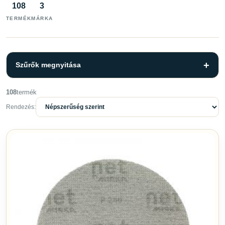
108
3
TERMÉK
MÁRKA
Szűrők megnyitása
108
termék
Szűrők
Törlés
Rendezés:
KATEGÓRIA
Ápolószerek
6
Csiszolás
56
Kiegészítők
2
Polírozás
12
Ragasztók és tömítők
12