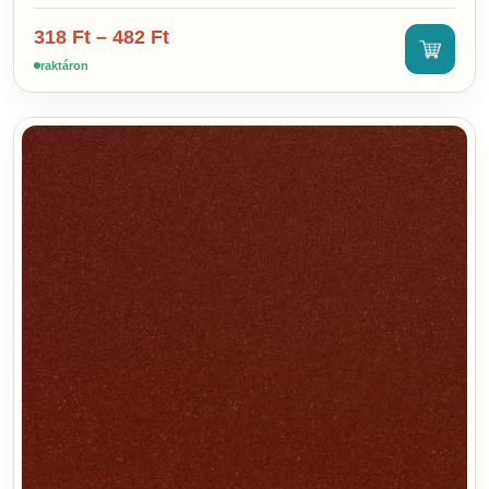
318
Ft
–
482
Ft
raktáron