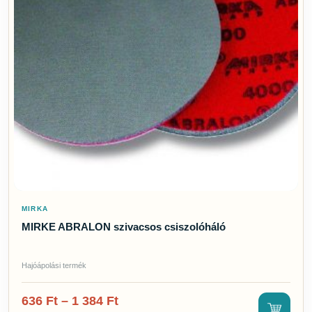
MIRKA
MIRKE ABRALON szivacsos csiszolóháló
Hajóápolási termék
636
Ft
–
1 384
Ft