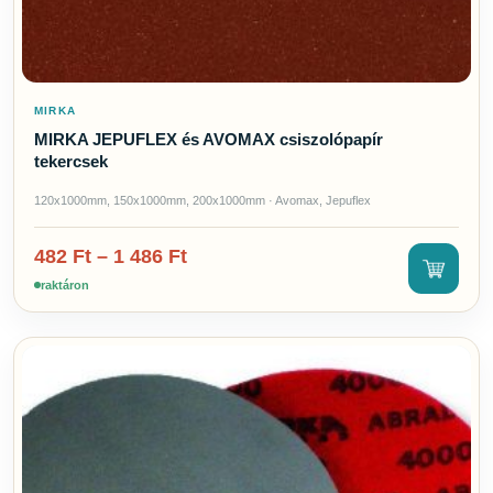
MIRKA
MIRKA JEPUFLEX és AVOMAX csiszolópapír
tekercsek
120x1000mm, 150x1000mm, 200x1000mm · Avomax, Jepuflex
482
Ft
–
1 486
Ft
raktáron