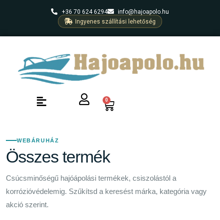
+36 70 624 6294
info@hajoapolo.hu
Ingyenes szállítási lehetőség
0
WEBÁRUHÁZ
Összes termék
Csúcsminőségű hajóápolási termékek, csiszolástól a
korrózióvédelemig. Szűkítsd a keresést márka, kategória vagy
akció szerint.