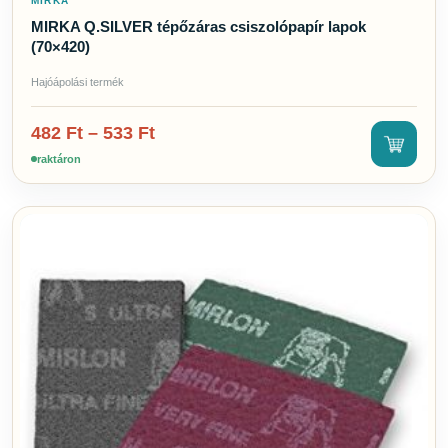
MIRKA
MIRKA Q.SILVER tépőzáras csiszolópapír lapok
(70×420)
Hajóápolási termék
482
Ft
–
533
Ft
raktáron