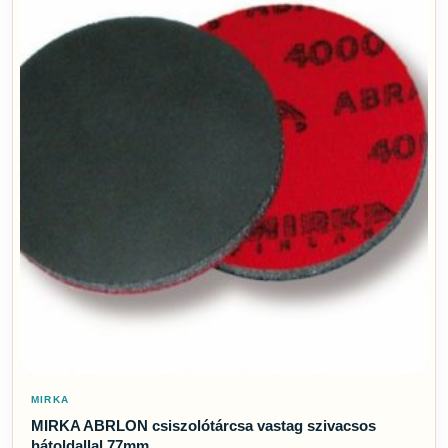
MIRKA
MIRKA ABRLON csiszolótárcsa vastag szivacsos
hátoldallal 77mm