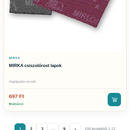
MIRKA
MIRKA csiszolórost lapok
Hajóápolási termék
697
Ft
raktáron
1
2
3
...
9
›
108 termékből 1-12