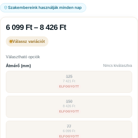
Szakembereink használják minden nap
6 099
Ft
–
8 426
Ft
Válassz variációt
Választható opciók
Átmérő (mm)
Nincs kiválasztva
125
7 421 Ft
ELFOGYOTT
150
8 426 Ft
ELFOGYOTT
77
6 099 Ft
ELFOGYOTT