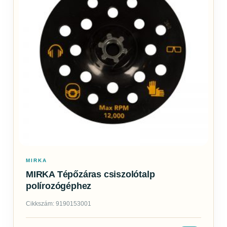
MIRKA
MIRKA Tépőzáras csiszolótalp
polírozógéphez
Cikkszám: 9190153001