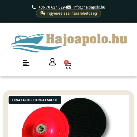
+36 70 624 6294
info@hajoapolo.hu
Ingyenes szállítási lehetőség
0
HIVATALOS FORGALMAZÓ