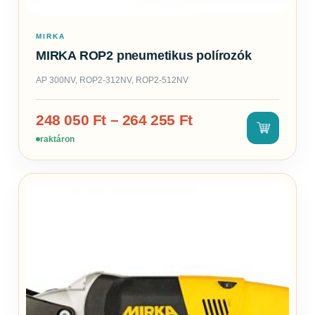
MIRKA
MIRKA ROP2 pneumetikus polírozók
AP 300NV, ROP2-312NV, ROP2-512NV
248 050
Ft
–
264 255
Ft
raktáron