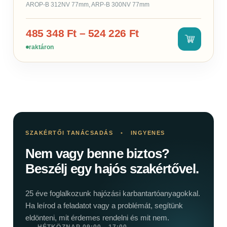
AROP-B 312NV 77mm, ARP-B 300NV 77mm
485 348
Ft
–
524 226
Ft
raktáron
SZAKÉRTŐI TANÁCSADÁS
•
INGYENES
Nem vagy benne biztos?
Beszélj egy hajós szakértővel.
25 éve foglalkozunk hajózási karbantartóanyagokkal.
Ha leírod a feladatot vagy a problémát, segítünk
eldönteni, mit érdemes rendelni és mit nem.
HÉTKÖZNAP 09:00 - 17:00