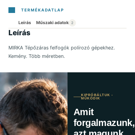
Leírás
Leírás
MIRKA Tépőzáras felfogók polírozó gépekhez.
Kemény. Több méretben.
KIPRÓBÁLTUK -
MŰKÖDIK
Amit
forgalmazunk,
azt magunk