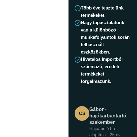
Több éve tesztelünk
termékeket.
Nagy tapasztalatunk
van a különböző
munkafolyamtok során
felhasznált
eszközökben.
Hivatalos importból
száemazó, eredeti
termékeket
forgalmazunk.
Gábor -
CS
hajókarbantartó
szakember
Hajóápoló.hu
alapítója - 25 év