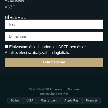
Adatvédelem
ÁSZF
HÍRLEVÉL
Elolvastam és elfogadom az ÁSZF-ben és az
Adatkezelési szabályzatban foglaltakat.
Feliratkozom
© 2000-2026 CrosswindMarine
Biztonságos fizetés:
Stripe
VISA
Mastercard
Apple Pay
Utánvét