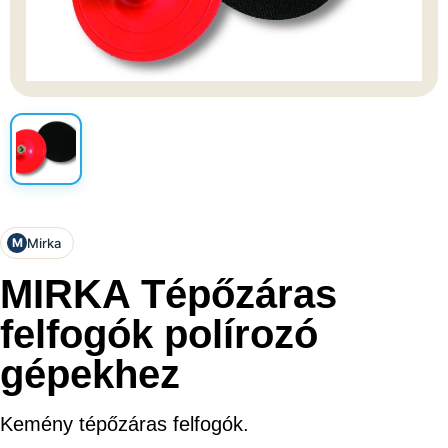
Mirka
M
MIRKA Tépőzáras
felfogók polírozó
gépekhez
Kemény tépőzáras felfogók.