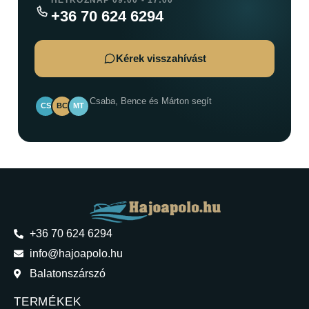
+36 70 624 6294
Kérek visszahívást
Csaba, Bence és Márton segít
CS
BC
MT
+36 70 624 6294
info@hajoapolo.hu
Balatonszárszó
TERMÉKEK