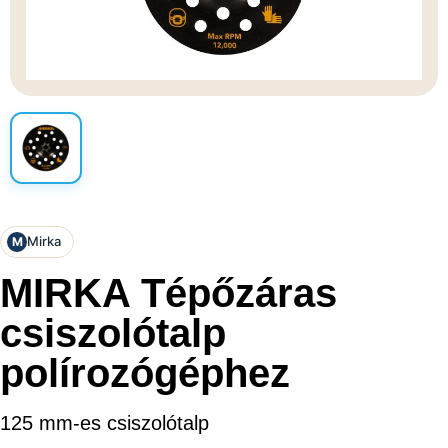
Mirka
M
MIRKA Tépőzáras
csiszolótalp
polírozógéphez
125 mm-es csiszolótalp