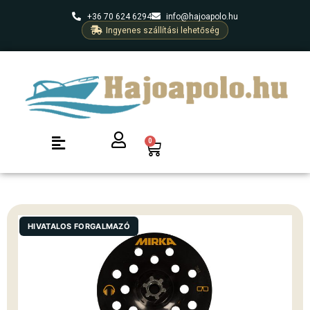
+36 70 624 6294
info@hajoapolo.hu
Ingyenes szállítási lehetőség
0
HIVATALOS FORGALMAZÓ