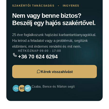
SZAKÉRTŐI TANÁCSADÁS
•
INGYENES
Nem vagy benne biztos?
Beszélj egy hajós szakértővel.
25 éve foglalkozunk hajózási karbantartóanyagokkal.
Ha leírod a feladatot vagy a problémát, segítünk
eldönteni, mit érdemes rendelni és mit nem.
HÉTKÖZNAP 09:00 - 17:00
+36 70 624 6294
Kérek visszahívást
Csaba, Bence és Márton segít
CS
BC
MT