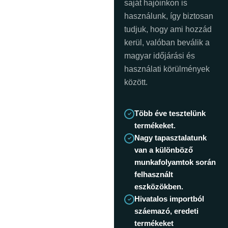
saját hajóinkon is
használunk, így biztosan
tudjuk, hogy ami hozzád
kerül, valóban beválik a
magyar időjárási és
használati körülmények
között.
Több éve tesztelünk
termékeket.
Nagy tapasztalatunk
van a különböző
munkafolyamtok során
felhasznált
eszközökben.
Hivatalos importból
száemazó, eredeti
termékeket