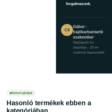
forgalmazunk.
Gábor -
CS
hajókarbantartó
szakember
Hajóápoló.hu
alapítója - 25 év
szakmai tapasztalat
Neked ajánljuk
Hasonló termékek ebben a
kategóriában