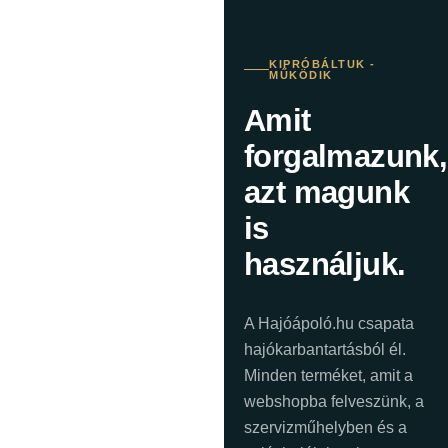
KIPRÓBÁLTUK -
MŰKÖDIK
Amit
forgalmazunk,
azt magunk
is
használjuk.
A Hajóápoló.hu csapata
hajókarbantartásból él.
Minden terméket, amit a
webshopba felveszünk, a
szervizműhelyben és a