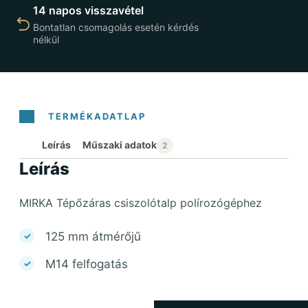
14 napos visszavétel
Bontatlan csomagolás esetén kérdés
nélkül
Leírás
Leírás
MIRKA Tépőzáras csiszolótalp polírozógéphez
125 mm átmérőjű
M14 felfogatás