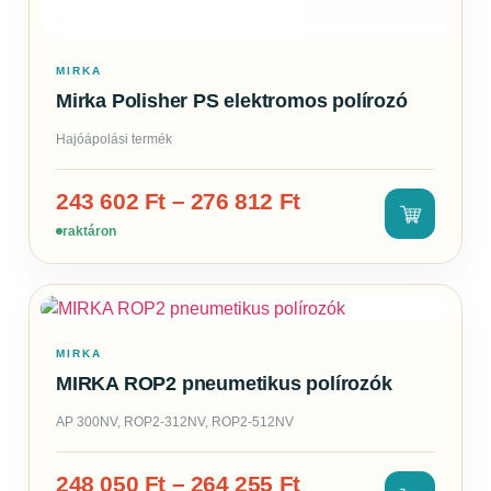
MIRKA
Mirka Polisher PS elektromos polírozó
Hajóápolási termék
243 602
Ft
–
276 812
Ft
raktáron
MIRKA
MIRKA ROP2 pneumetikus polírozók
AP 300NV, ROP2-312NV, ROP2-512NV
248 050
Ft
–
264 255
Ft