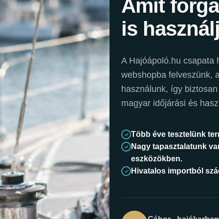
Amit forg
is használ
A Hajóápoló.hu csapata h
webshopba felveszünk, a 
használunk, így biztosan
magyar időjárási és hasz
Több éve tesztelünk te
Nagy tapasztalatunk va
eszközökben.
Hivatalos importból sz