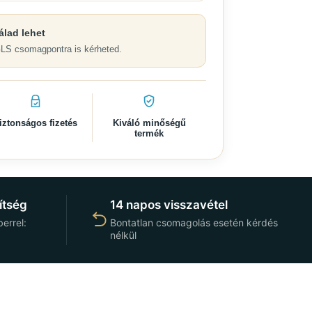
álad lehet
GLS csomagpontra is kérheted.
iztonságos fizetés
Kiváló minőségű
termék
ítség
14 napos visszavétel
errel:
Bontatlan csomagolás esetén kérdés
nélkül