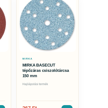
MIRKA
MIRKA BASECUT
tépőzáras csiszolótárcsa
150 mm
Hajóápolási termék
267
Ft