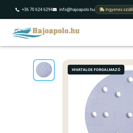
+36 70 624 6294
info@hajoapolo.hu
Ingyenes száll
HIVATALOS FORGALMAZÓ