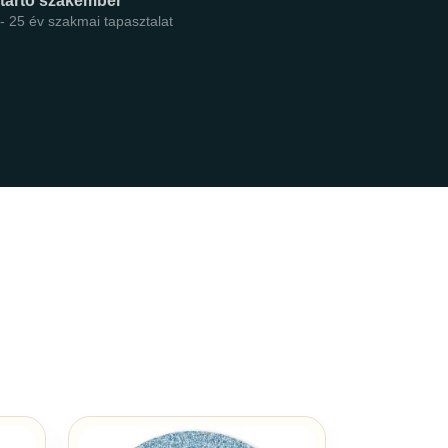
ntartó szakember
 - 25 év szakmai tapasztalat