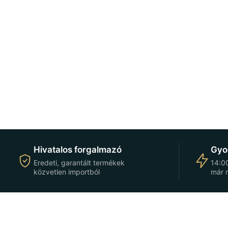
Hivatalos forgalmazó
Gyor
Eredeti, garantált termékek
14:00
közvetlen importból
már 