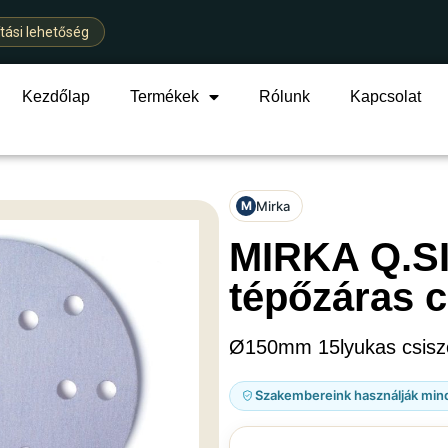
ítási lehetőség
Kezdőlap
Termékek
Rólunk
Kapcsolat
Mirka
M
MIRKA Q.S
tépőzáras c
Ø150mm 15lyukas csiszo
Szakembereink használják min