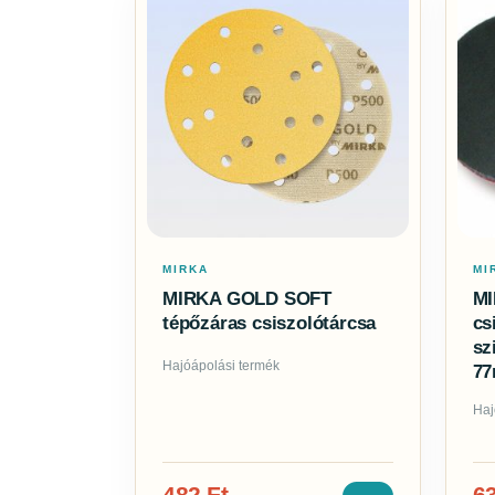
MIRKA
MI
MIRKA GOLD SOFT
M
tépőzáras csiszolótárcsa
cs
sz
Hajóápolási termék
7
Haj
482
Ft
6