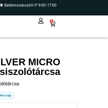
Balatonszárszó
H-P 9:00-17:00
0
ILVER MICRO
siszolótárcsa
lótárcsa
den nap