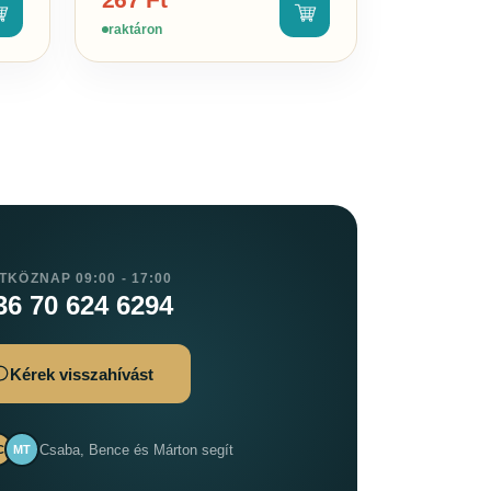
raktáron
TKÖZNAP 09:00 - 17:00
36 70 624 6294
Kérek visszahívást
Csaba, Bence és Márton segít
C
MT