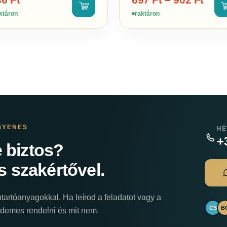
ktáron
raktáron
GYENES
HÉ
+
 biztos?
s szakértővel.
tartóanyagokkal. Ha leírod a feladatot vagy a
CS
B
érdemes rendelni és mit nem.