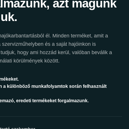
almazunk, azt magunk
juk.
ajókarbantartásból él. Minden terméket, amit a
szervizműhelyben és a saját hajóinkon is
 tudjuk, hogy ami hozzád kerül, valóban beválik a
nálati körülmények között.
rmékeket.
n a különböző munkafolyamtok során felhasznált
áemazó, eredeti termékeket forgalmazunk.