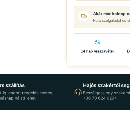
Akár már holnap n
Futárszolgálattal és 
14 nap visszavétel
B
s szállítás
Hajós szakértői seg
-ig leadott rendelés esetén,
Beszélgess egy szakemb
másnap nálad lehet
+36 70 624 6294