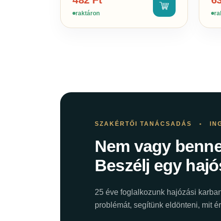
raktáron
ra
SZAKÉRTŐI TANÁCSADÁS
•
IN
Nem vagy benne
Beszélj egy hajó
25 éve foglalkozunk hajózási karban
problémát, segítünk eldönteni, mit 