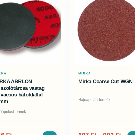
RKA
MIRKA
IRKA ABRLON
Mirka Coarse Cut WGN
iszolótárcsa vastag
ivacsos hátoldallal
Hajóápolási termék
7mm
óápolási termék
36
Ft
697
Ft
–
902
Ft