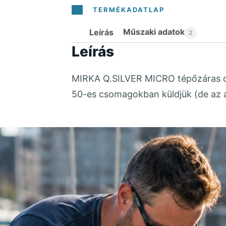
Leírás
Leírás
MIRKA Q.SILVER MICRO tépőzáras c
50-es csomagokban küldjük (de az á