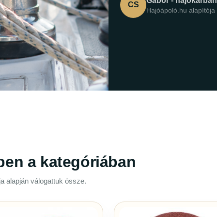
Gábor - hajókarba
CS
Hajóápoló.hu alapítója
ben a kategóriában
a alapján válogattuk össze.