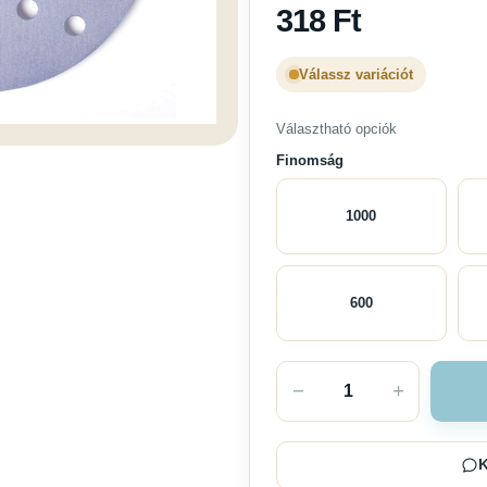
318
Ft
Válassz variációt
Választható opciók
Finomság
1000
600
−
+
K