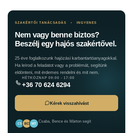
SZAKÉRTŐI TANÁCSADÁS
•
INGYENES
Nem vagy benne biztos?
Beszélj egy hajós szakértővel.
25 éve foglalkozunk hajózási karbantartóanyagokkal.
Ha leírod a feladatot vagy a problémát, segítünk
eldönteni, mit érdemes rendelni és mit nem.
HÉTKÖZNAP 09:00 - 17:00
+36 70 624 6294
Kérek visszahívást
Csaba, Bence és Márton segít
CS
BC
MT