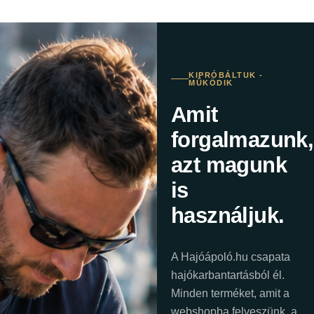
KIPRÓBÁLTUK -
MŰKÖDIK
Amit
forgalmazunk,
azt magunk
is
használjuk.
A Hajóápoló.hu csapata
hajókarbantartásból él.
Minden terméket, amit a
webshopba felveszünk, a