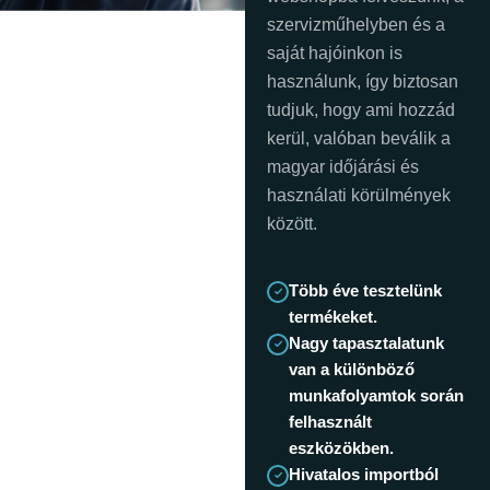
szervizműhelyben és a
saját hajóinkon is
használunk, így biztosan
tudjuk, hogy ami hozzád
kerül, valóban beválik a
magyar időjárási és
használati körülmények
között.
Több éve tesztelünk
termékeket.
Nagy tapasztalatunk
van a különböző
munkafolyamtok során
felhasznált
eszközökben.
Hivatalos importból