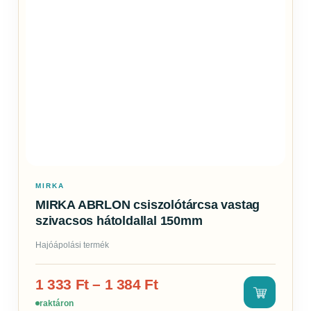
MIRKA
MIRKA ABRLON csiszolótárcsa vastag
szivacsos hátoldallal 150mm
Hajóápolási termék
1 333
Ft
–
1 384
Ft
raktáron