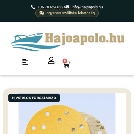
+36 70 624 6294
info@hajoapolo.hu
Ingyenes szállítási lehetőség
0
HIVATALOS FORGALMAZÓ