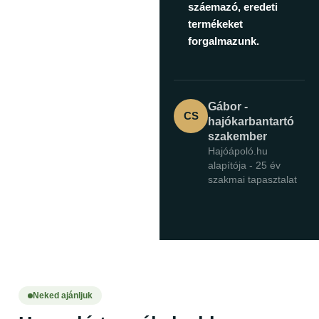
száemazó, eredeti
termékeket
forgalmazunk.
Gábor -
CS
hajókarbantartó
szakember
Hajóápoló.hu
alapítója - 25 év
szakmai tapasztalat
Neked ajánljuk