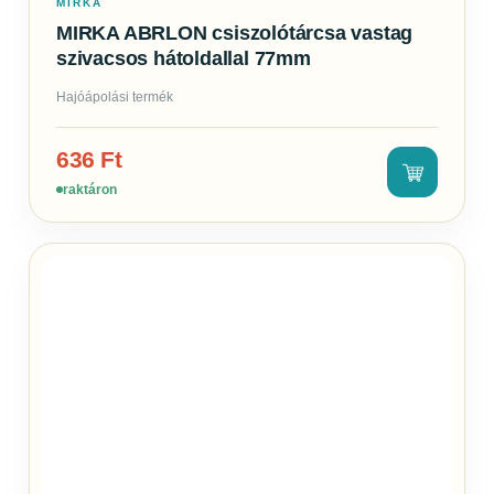
MIRKA
MIRKA ABRLON csiszolótárcsa vastag
szivacsos hátoldallal 77mm
Hajóápolási termék
636
Ft
raktáron