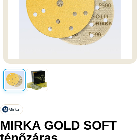
Mirka
M
MIRKA GOLD SOFT
tépőzáras