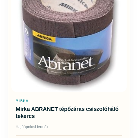
MIRKA
Mirka ABRANET tépőzáras csiszolóháló
tekercs
Hajóápolási termék