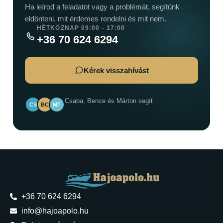
Ha leírod a feladatot vagy a problémát, segítünk
eldönteni, mit érdemes rendelni és mit nem.
HÉTKÖZNAP 09:00 - 17:00
+36 70 624 6294
Kérek visszahívást
Csaba, Bence és Márton segít
CS
BC
MT
+36 70 624 6294
info@hajoapolo.hu