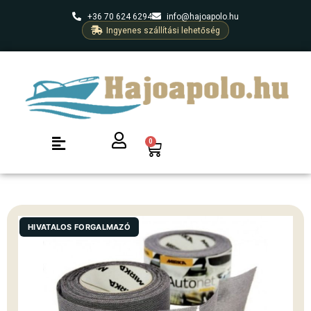
+36 70 624 6294
info@hajoapolo.hu
Ingyenes szállítási lehetőség
0
HIVATALOS FORGALMAZÓ