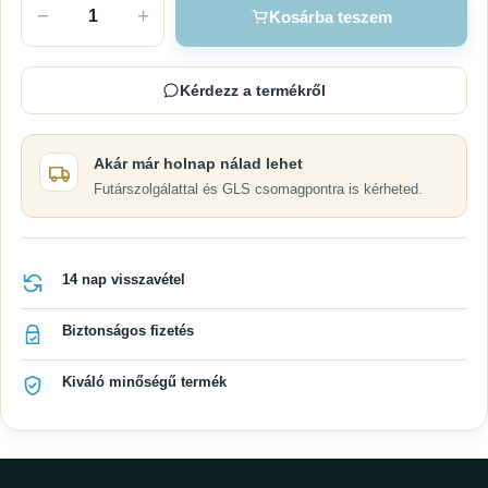
−
+
Kosárba teszem
Kérdezz a termékről
Akár már holnap nálad lehet
Futárszolgálattal és GLS csomagpontra is kérheted.
14 nap visszavétel
Biztonságos fizetés
Kiváló minőségű termék