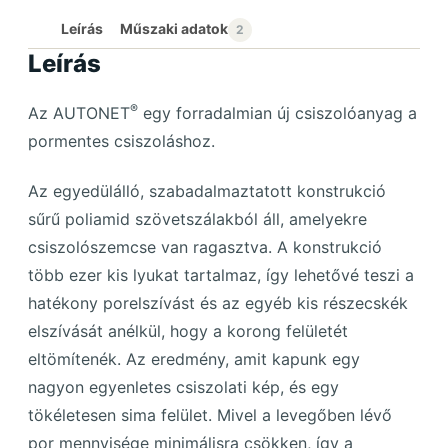
Leírás
Leírás
®
Az AUTONET
egy forradalmian új csiszolóanyag a
pormentes csiszoláshoz.
Az egyedülálló, szabadalmaztatott konstrukció
sűrű poliamid szövetszálakból áll, amelyekre
csiszolószemcse van ragasztva. A konstrukció
több ezer kis lyukat tartalmaz, így lehetővé teszi a
hatékony porelszívást és az egyéb kis részecskék
elszívását anélkül, hogy a korong felületét
eltömítenék. Az eredmény, amit kapunk egy
nagyon egyenletes csiszolati kép, és egy
tökéletesen sima felület. Mivel a levegőben lévő
por mennyisége minimálisra csökken, így a