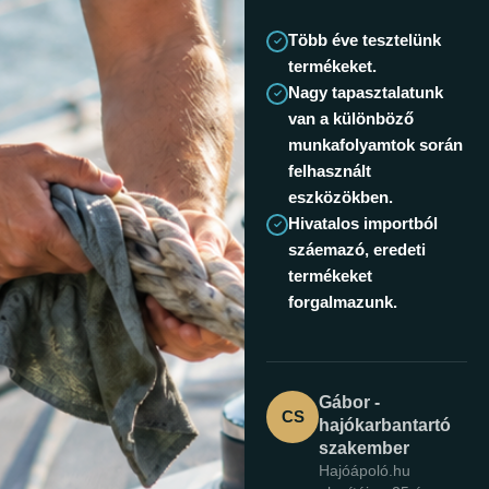
Több éve tesztelünk
termékeket.
Nagy tapasztalatunk
van a különböző
munkafolyamtok során
felhasznált
eszközökben.
Hivatalos importból
száemazó, eredeti
termékeket
forgalmazunk.
Gábor -
CS
hajókarbantartó
szakember
Hajóápoló.hu