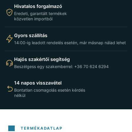
Hivatalos forgalmazó
Eredeti, garantált termékek
közvetlen importból
Gyors szállítás
14:00-ig leadott rendelés esetén, már másnap nálad lehet
Hajós szakértői segítség
Beszélgess egy szakemberrel: +36 70 624 6294
14 napos visszavétel
Bontatlan csomagolás esetén kérdés
nélkül