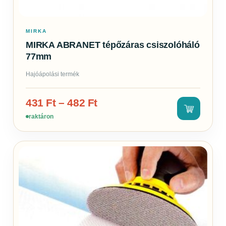
MIRKA
MIRKA ABRANET tépőzáras csiszolóháló
77mm
Hajóápolási termék
431
Ft
–
482
Ft
raktáron