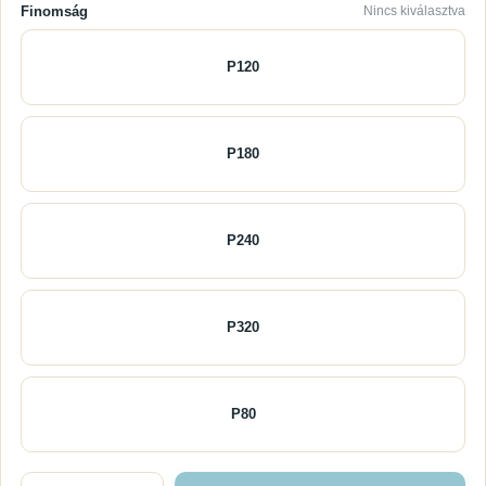
Finomság
Nincs kiválasztva
P120
P180
P240
P320
P80