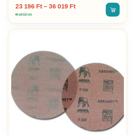
23 196
Ft
–
36 019
Ft
raktáron