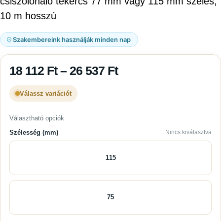
csiszolóháló tekercs 77 mm vagy 115 mm széles,
10 m hosszú
Szakembereink használják minden nap
18 112
Ft
–
26 537
Ft
Válassz variációt
Választható opciók
Szélesség (mm)
Nincs kiválasztva
115
75