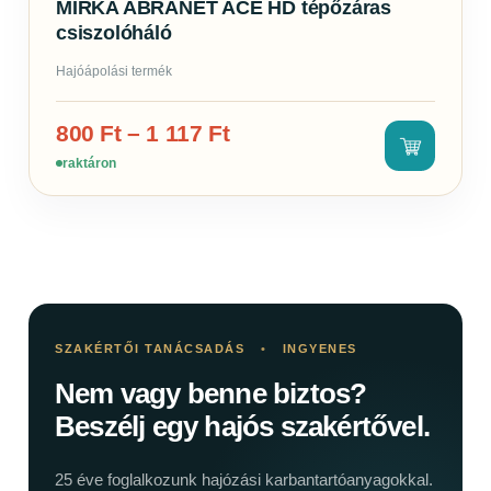
MIRKA ABRANET ACE HD tépőzáras
csiszolóháló
Hajóápolási termék
800
Ft
–
1 117
Ft
raktáron
SZAKÉRTŐI TANÁCSADÁS
•
INGYENES
Nem vagy benne biztos?
Beszélj egy hajós szakértővel.
25 éve foglalkozunk hajózási karbantartóanyagokkal.