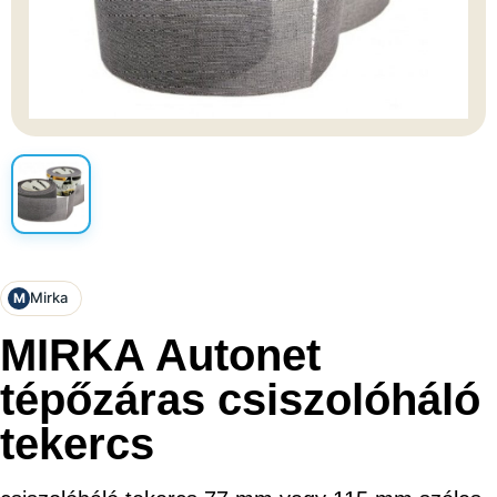
Mirka
M
MIRKA Autonet
tépőzáras csiszolóháló
tekercs