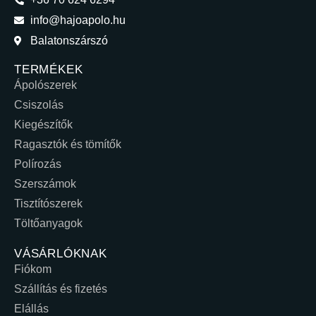
info@hajoapolo.hu
Balatonszárszó
TERMÉKEK
Ápolószerek
Csiszolás
Kiegészítők
Ragasztók és tömítők
Polírozás
Szerszámok
Tisztítószerek
Töltőanyagok
VÁSÁRLÓKNAK
Fiókom
Szállítás és fizetés
Elállás