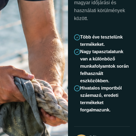
magyar időjárási és
használati körülmények
között.
Több éve tesztelünk
termékeket.
Nagy tapasztalatunk
van a különböző
munkafolyamtok során
felhasznált
eszközökben.
Hivatalos importból
száemazó, eredeti
termékeket
forgalmazunk.