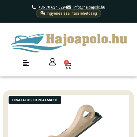
+36 70 624 6294
info@hajoapolo.hu
Ingyenes szállítási lehetőség
0
HIVATALOS FORGALMAZÓ