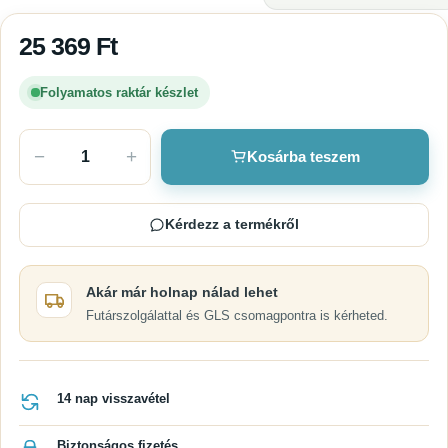
25 369
Ft
Folyamatos raktár készlet
−
+
Kosárba teszem
Kérdezz a termékről
Akár már holnap nálad lehet
Futárszolgálattal és GLS csomagpontra is kérheted.
14 nap visszavétel
Biztonságos fizetés