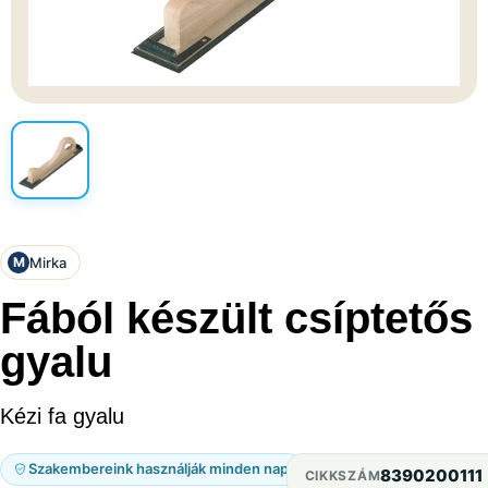
Mirka
M
Fából készült csíptetős
gyalu
Kézi fa gyalu
Szakembereink használják minden nap
8390200111
CIKKSZÁM