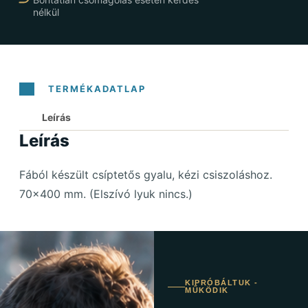
nélkül
Leírás
Leírás
Fából készült csíptetős gyalu, kézi csiszoláshoz.
70×400 mm. (Elszívó lyuk nincs.)
KIPRÓBÁLTUK -
MŰKÖDIK