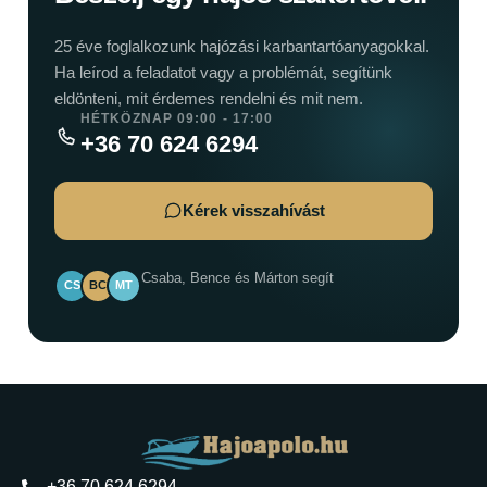
25 éve foglalkozunk hajózási karbantartóanyagokkal.
Ha leírod a feladatot vagy a problémát, segítünk
eldönteni, mit érdemes rendelni és mit nem.
HÉTKÖZNAP 09:00 - 17:00
+36 70 624 6294
Kérek visszahívást
Csaba, Bence és Márton segít
CS
BC
MT
+36 70 624 6294