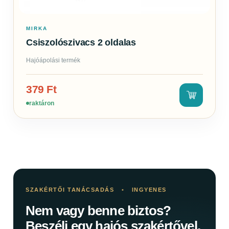
MIRKA
Csiszolószivacs 2 oldalas
Hajóápolási termék
379
Ft
raktáron
SZAKÉRTŐI TANÁCSADÁS
•
INGYENES
Nem vagy benne biztos?
Beszélj egy hajós szakértővel.