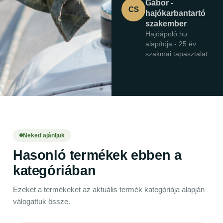
Gábor -
CS
hajókarbantartó
szakember
Hajóápoló.hu
alapítója - 25 év
szakmai tapasztalat
Neked ajánljuk
Hasonló termékek ebben a
kategóriában
Ezeket a termékeket az aktuális termék kategóriája alapján
válogattuk össze.