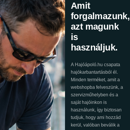
Amit
forgalmazunk,
azt magunk
is
használjuk.
A Hajóápoló.hu csapata
hajókarbantartásból él.
Minden terméket, amit a
webshopba felveszünk, a
szervizműhelyben és a
saját hajóinkon is
használunk, így biztosan
tudjuk, hogy ami hozzád
kerül, valóban beválik a