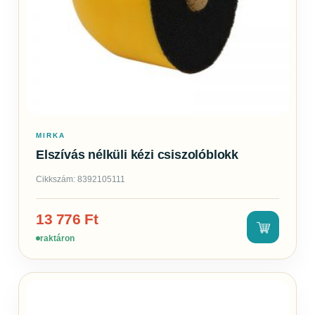
MIRKA
Elszívás nélküli kézi csiszolóblokk
Cikkszám: 8392105111
13 776
Ft
raktáron