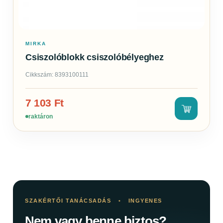
MIRKA
Csiszolóblokk csiszolóbélyeghez
Cikkszám: 8393100111
7 103
Ft
raktáron
SZAKÉRTŐI TANÁCSADÁS
•
INGYENES
Nem vagy benne biztos?