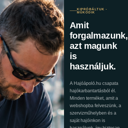
KIPRÓBÁLTUK -
MŰKÖDIK
Amit
forgalmazunk,
azt magunk
is
használjuk.
A Hajóápoló.hu csapata
hajókarbantartásból él.
Minden terméket, amit a
webshopba felveszünk, a
szervizműhelyben és a
saját hajóinkon is
használunk, így biztosan