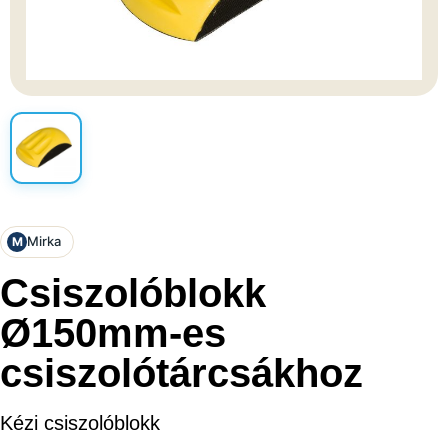
Mirka
M
Csiszolóblokk
Ø150mm-es
csiszolótárcsákhoz
Kézi csiszolóblokk