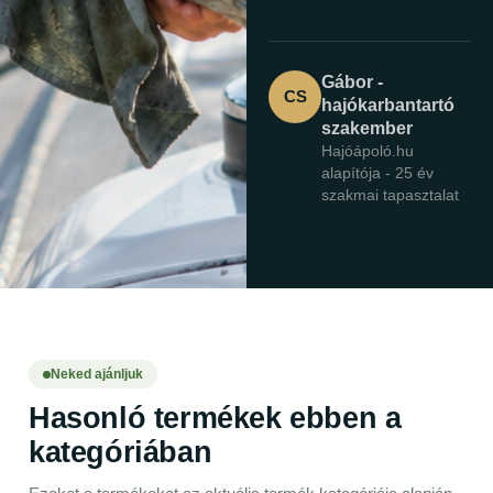
Gábor -
CS
hajókarbantartó
szakember
Hajóápoló.hu
alapítója - 25 év
szakmai tapasztalat
Neked ajánljuk
Hasonló termékek ebben a
kategóriában