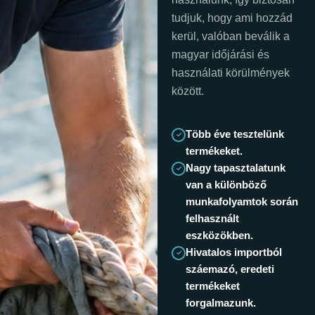
tudjuk, hogy ami hozzád
kerül, valóban beválik a
magyar időjárási és
használati körülmények
között.
Több éve tesztelünk
termékeket.
Nagy tapasztalatunk
van a különböző
munkafolyamtok során
felhasznált
eszközökben.
Hivatalos importból
száemazó, eredeti
termékeket
forgalmazunk.