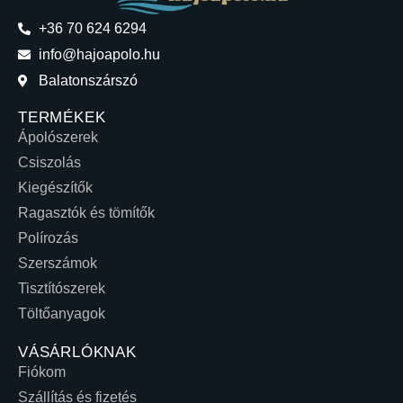
+36 70 624 6294
info@hajoapolo.hu
Balatonszárszó
TERMÉKEK
Ápolószerek
Csiszolás
Kiegészítők
Ragasztók és tömítők
Polírozás
Szerszámok
Tisztítószerek
Töltőanyagok
VÁSÁRLÓKNAK
Fiókom
Szállítás és fizetés