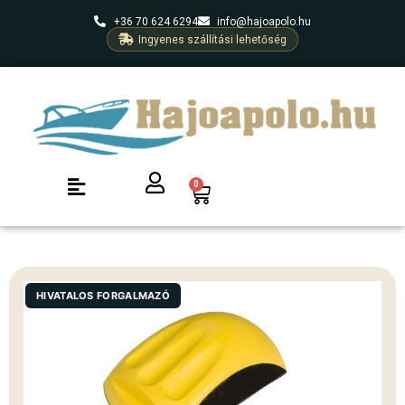
+36 70 624 6294
info@hajoapolo.hu
Ingyenes szállítási lehetőség
0
HIVATALOS FORGALMAZÓ