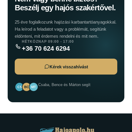
Beszélj egy hajós szakértővel.
25 éve foglalkozunk hajózási karbantartóanyagokkal.
Ha leírod a feladatot vagy a problémát, segítünk
eldönteni, mit érdemes rendelni és mit nem.
HÉTKÖZNAP 09:00 - 17:00
+36 70 624 6294
Kérek visszahívást
Csaba, Bence és Márton segít
CS
BC
MT