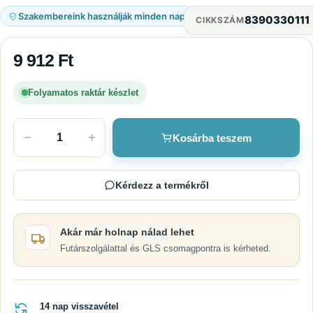
Szakembereink használják minden nap
8390330111
CIKKSZÁM
9 912
Ft
Folyamatos raktár készlet
−
+
Kosárba teszem
Kérdezz a termékről
Akár már holnap nálad lehet
Futárszolgálattal és GLS csomagpontra is kérheted.
14 nap visszavétel