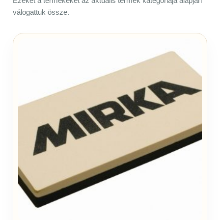
Ezeket a termékeket az aktuális termék kategóriája alapján
válogattuk össze.