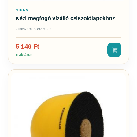
MIRKA
Kézi megfogó vízálló csiszolólapokhoz
Cikkszám: 8392202011
5 146
Ft
raktáron