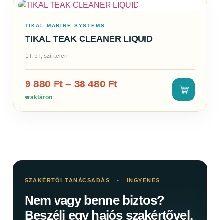
TIKAL MARINE SYSTEMS
TIKAL TEAK CLEANER LIQUID
1 l, 5 l, színtelen
9 880
Ft
–
38 480
Ft
raktáron
SZAKÉRTŐI TANÁCSADÁS
•
INGYENES
Nem vagy benne biztos?
Beszélj egy hajós szakértővel.