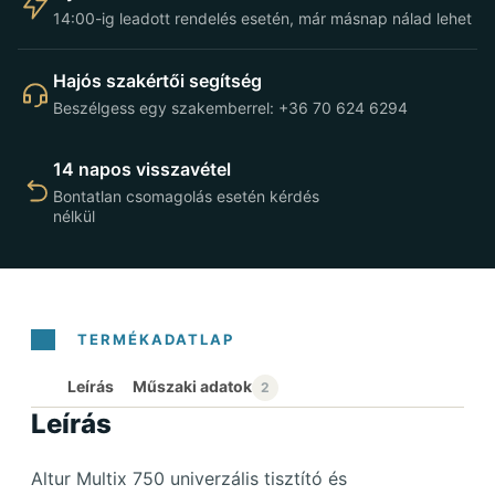
14:00-ig leadott rendelés esetén, már másnap nálad lehet
Hajós szakértői segítség
Beszélgess egy szakemberrel: +36 70 624 6294
14 napos visszavétel
Bontatlan csomagolás esetén kérdés
nélkül
Leírás
Leírás
Altur Multix 750 univerzális tisztító és