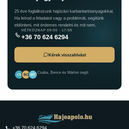
25 éve foglalkozunk hajózási karbantartóanyagokkal.
Ha leírod a feladatot vagy a problémát, segítünk
eldönteni, mit érdemes rendelni és mit nem.
HÉTKÖZNAP 09:00 - 17:00
+36 70 624 6294
Kérek visszahívást
Csaba, Bence és Márton segít
CS
BC
MT
+36 70 624 6294