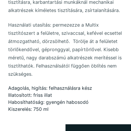
tisztításra, karbantartási munkáknál mechanikai
alkatrészek kíméletes tisztítására, zsírtalanítására.
Használati utasítás: permezezze a Multix
tisztítószert a felületre, szivaccsal, kefével ecsettel
átmozgatható, dörzsölhető. Törölje át a felületet
törlőkendővel, gépronggyal, papírtörlővel. Kisebb
méretű, nagy darabszámú alkatrészek merítéssel is
tisztíthatók. Felhasználsától függően öblítés nem
szükséges.
Adagolás, higítás: felhasználásra kész
Illatosított: friss illat
Habosíthatóság: gyengén habosodó
Kiszerelés: 750 ml