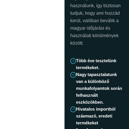
használunk, így biztosan
tudjuk, hogy ami hozzád
kerül, valóban beválik a
magyar időjárási és
használati körülmények
között.
Több éve tesztelünk
termékeket.
Nagy tapasztalatunk
van a különböző
munkafolyamtok során
felhasznált
eszközökben.
Hivatalos importból
száemazó, eredeti
termékeket