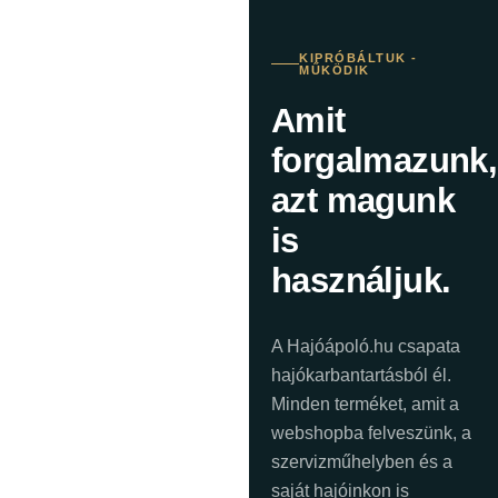
KIPRÓBÁLTUK -
MŰKÖDIK
Amit
forgalmazunk,
azt magunk
is
használjuk.
A Hajóápoló.hu csapata
hajókarbantartásból él.
Minden terméket, amit a
webshopba felveszünk, a
szervizműhelyben és a
saját hajóinkon is