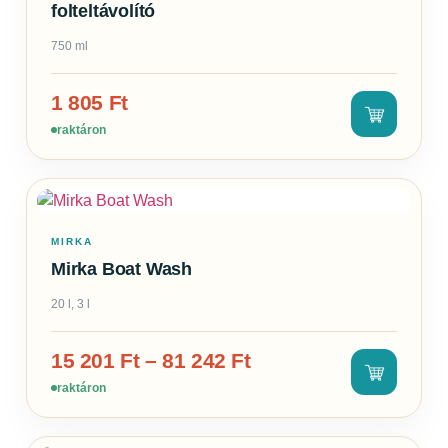
folteltávolító
750 ml
1 805
Ft
raktáron
MIRKA
Mirka Boat Wash
20 l, 3 l
15 201
Ft
–
81 242
Ft
raktáron