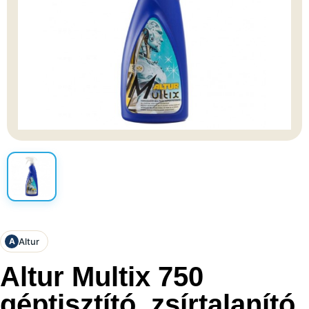
Altur
A
Altur Multix 750
géptisztító, zsírtalanító