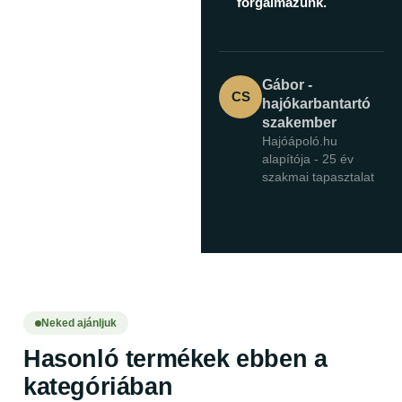
forgalmazunk.
Gábor -
CS
hajókarbantartó
szakember
Hajóápoló.hu
alapítója - 25 év
szakmai tapasztalat
Neked ajánljuk
Hasonló termékek ebben a
kategóriában