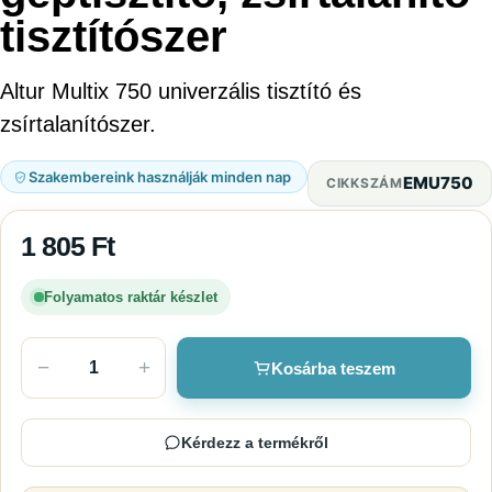
tisztítószer
Altur Multix 750 univerzális tisztító és
zsírtalanítószer.
Szakembereink használják minden nap
EMU750
CIKKSZÁM
1 805
Ft
Folyamatos raktár készlet
−
+
Kosárba teszem
Kérdezz a termékről