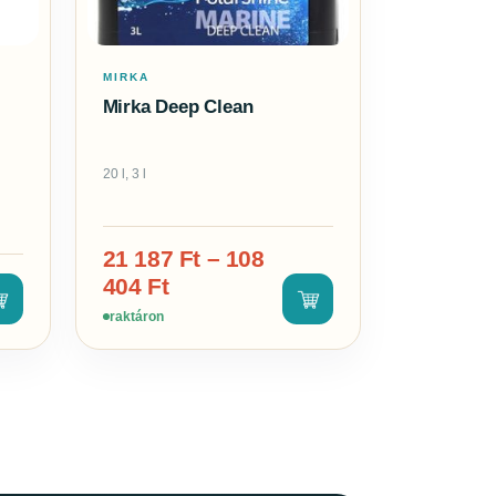
MIRKA
Mirka Deep Clean
20 l, 3 l
21 187
Ft
–
108
404
Ft
raktáron