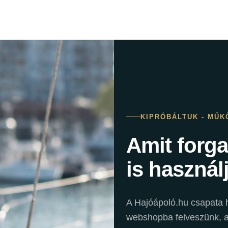
KIPRÓBÁLTUK - MŰK
Amit forg
is használ
A Hajóápoló.hu csapata h
webshopba felveszünk, a 