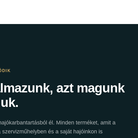
ÖDIK
almazunk, azt magunk
juk.
ajókarbantartásból él. Minden terméket, amit a
szervizműhelyben és a saját hajóinkon is