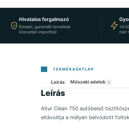
Hivatalos forgalmazó
Gyor
Eredeti, garantált termékek
14:00
közvetlen importból
már 
Leírás
Leírás
Altur Clean 750 autóbelső tisztítósz
eltávolítja a mélyen beívódoitt folt