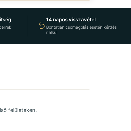
ítség
14 napos visszavétel
errel:
Bontatlan csomagolás esetén kérdés
nélkül
lső felületeken,