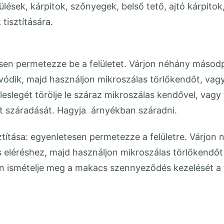
ülések, kárpitok, szőnyegek, belső tető, ajtó kárpitok
tisztítására.
esen permetezze be a felületet. Várjon néhány másod
ívódik, majd használjon mikroszálas törlőkendőt, vagy
leslegét törölje le száraz mikroszálas kendővel, vagy
let száradását. Hagyja árnyékban száradni.
ztítása: egyenletesen permetezze a felületre. Várjon
 eléréshez, majd használjon mikroszálas törlőkendőt
tén ismételje meg a makacs szennyezõdés kezelését a 