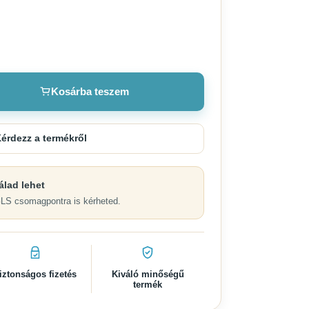
Kosárba teszem
érdezz a termékről
álad lehet
GLS csomagpontra is kérheted.
iztonságos fizetés
Kiváló minőségű
termék