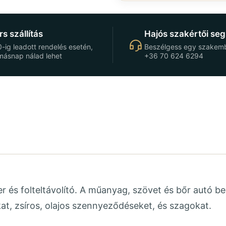
s szállítás
Hajós szakértői seg
-ig leadott rendelés esetén,
Beszélgess egy szakemb
másnap nálad lehet
+36 70 624 6294
er és folteltávolító. A műanyag, szövet és bőr autó be
okat, zsíros, olajos szennyeződéseket, és szagokat.