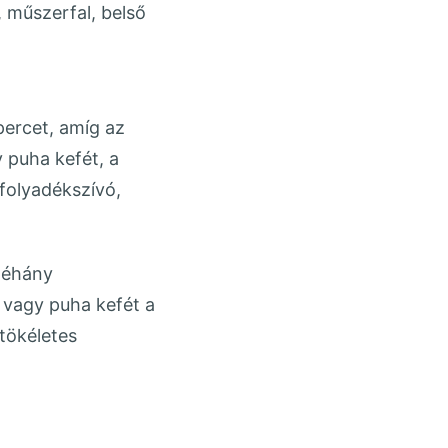
, műszerfal, belső
percet, amíg az
 puha kefét, a
 folyadékszívó,
 néhány
 vagy puha kefét a
tökéletes