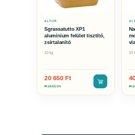
ALTUR
AL
Sgrassatutto XP1
Na
alumínium felület tisztító,
mo
zsírtalanító
ví
10 kg
25 
20 650
Ft
4
raktáron
ra