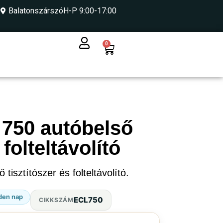
Balatonszárszó
H-P 9:00-17:00
0
 750 autóbelső
 folteltávolító
tisztítószer és folteltávolító.
den nap
ECL750
CIKKSZÁM