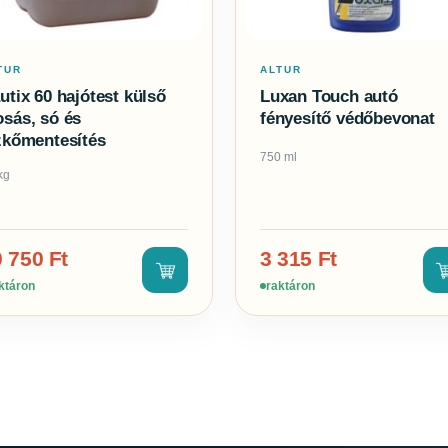
TUR
ALTUR
utix 60 hajótest külső
Luxan Touch autó
sás, só és
fényesítő védőbevonat
zkőmentesítés
750 ml
kg
0 750
Ft
3 315
Ft
ktáron
raktáron