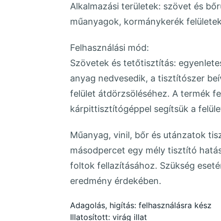
Alkalmazási területek: szövet és bőr
műanyagok, kormánykerék felületek 
Felhasználási mód:
Szövetek és tetőtisztítás: egyenlet
anyag nedvesedik, a tisztítószer be
felület átdörzsöléséhez. A termék fe
kárpittisztítógéppel segítsük a felü
Műanyag, vinil, bőr és utánzatok tis
másodpercet egy mély tisztító hatás
foltok fellazításához. Szükség ese
eredmény érdekében.
Adagolás, higítás: felhasználásra kész
Illatosított: virág illat