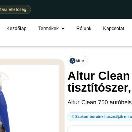
ítási lehetőség
Kezdőlap
Termékek
Rólunk
Kapcsolat
Altur
A
Altur Clean
tisztítószer,
Altur Clean 750 autóbelső 
Szakembereink használják min