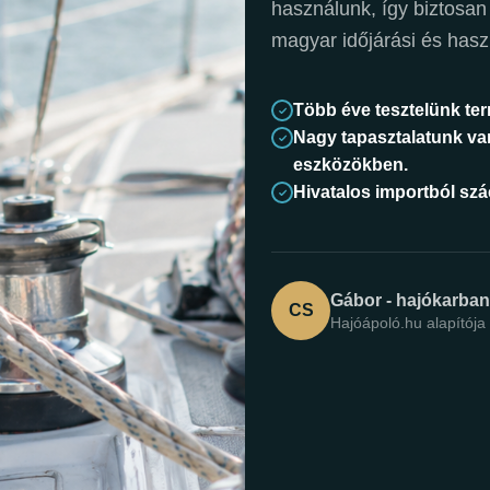
használunk, így biztosan
magyar időjárási és hasz
Több éve tesztelünk te
Nagy tapasztalatunk va
eszközökben.
Hivatalos importból sz
Gábor - hajókarba
CS
Hajóápoló.hu alapítója