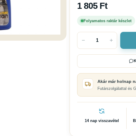
1 805
Ft
Folyamatos raktár készlet
−
+
K
Akár már holnap n
Futárszolgálattal és 
14 nap visszavétel
B