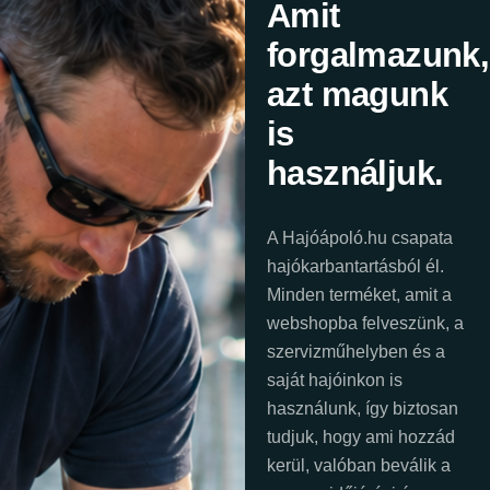
Amit
forgalmazunk,
azt magunk
is
használjuk.
A Hajóápoló.hu csapata
hajókarbantartásból él.
Minden terméket, amit a
webshopba felveszünk, a
szervizműhelyben és a
saját hajóinkon is
használunk, így biztosan
tudjuk, hogy ami hozzád
kerül, valóban beválik a