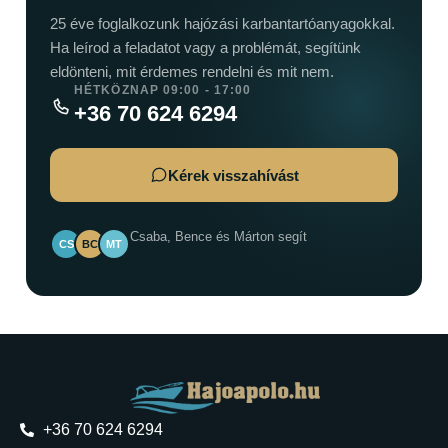
25 éve foglalkozunk hajózási karbantartóanyagokkal.
Ha leírod a feladatot vagy a problémát, segítünk
eldönteni, mit érdemes rendelni és mit nem.
HÉTKÖZNAP 09:00 - 17:00
+36 70 624 6294
Kérek visszahívást
Csaba, Bence és Márton segít
CS
BC
MT
+36 70 624 6294