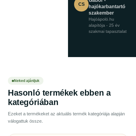
Gábor -
CS
hajókarbantartó
szakember
Hajóápoló.hu
alapítója - 25 év
szakmai tapasztalat
Neked ajánljuk
Hasonló termékek ebben a
kategóriában
Ezeket a termékeket az aktuális termék kategóriája alapján
válogattuk össze.