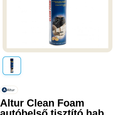
Altur
A
Altur Clean Foam
autóbelső tisztító hab