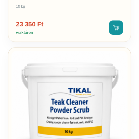
10 kg
23 350
Ft
raktáron