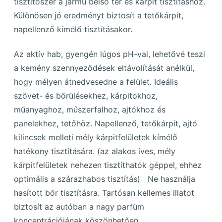
tisztítószer a jármű belső tér és kárpit tisztításhoz.
Különösen jó eredményt biztosít a tetőkárpit,
napellenző kímélő tisztításakor.
Az aktív hab, gyengén lúgos pH-val, lehetővé teszi
a kemény szennyeződések eltávolítását anélkül,
hogy mélyen átnedvesedne a felület. Ideális
szövet- és bőrülésekhez, kárpitokhoz,
műanyaghoz, műszerfalhoz, ajtókhoz és
panelekhez, tetőhöz. Napellenző, tetőkárpit, ajtó
kilincsek melleti mély kárpitfelületek kímélő
hatékony tisztítására. (az alakos íves, mély
kárpitfelületek nehezen tisztíthatók géppel, ehhez
optimális a szárazhabos tisztítás) Ne használja
hasított bőr tisztításra. Tartósan kellemes illatot
biztosít az autóban a nagy parfüm
koncentrációjának köszönhetően.