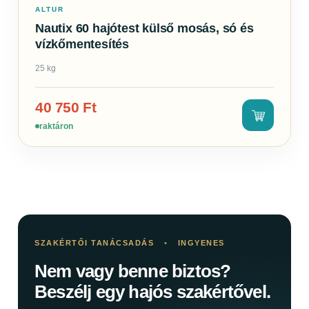
ALTUR
Nautix 60 hajótest külső mosás, só és
vízkőmentesítés
25 kg
40 750
Ft
raktáron
SZAKÉRTŐI TANÁCSADÁS
•
INGYENES
Nem vagy benne biztos?
Beszélj egy hajós szakértővel.