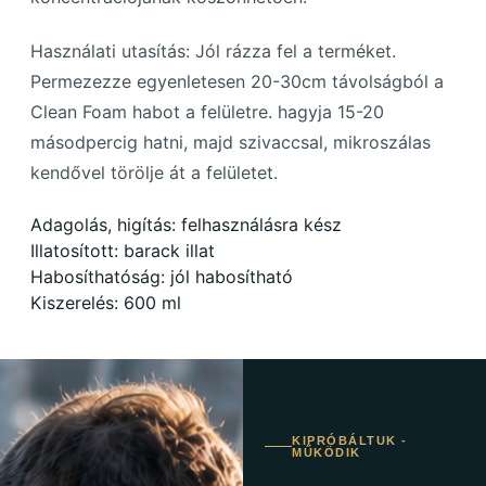
Használati utasítás: Jól rázza fel a terméket.
Permezezze egyenletesen 20-30cm távolságból a
Clean Foam habot a felületre. hagyja 15-20
másodpercig hatni, majd szivaccsal, mikroszálas
kendővel törölje át a felületet.
Adagolás, higítás: felhasználásra kész
Illatosított: barack illat
Habosíthatóság: jól habosítható
Kiszerelés: 600 ml
KIPRÓBÁLTUK -
MŰKÖDIK