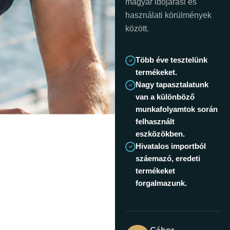
magyar időjárási és
használati körülmények
között.
Több éve tesztelünk
termékeket.
Nagy tapasztalatunk
van a különböző
munkafolyamtok során
felhasznált
eszközökben.
Hivatalos importból
száemazó, eredeti
termékeket
forgalmazunk.