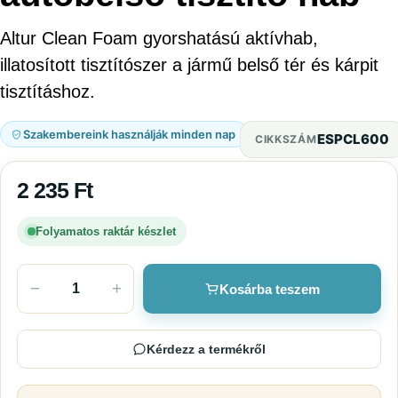
Altur Clean Foam gyorshatású aktívhab,
illatosított tisztítószer a jármű belső tér és kárpit
tisztításhoz.
Szakembereink használják minden nap
ESPCL600
CIKKSZÁM
2 235
Ft
Folyamatos raktár készlet
−
+
Kosárba teszem
Kérdezz a termékről