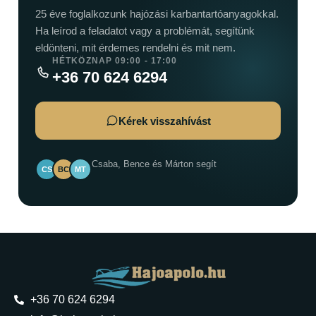
25 éve foglalkozunk hajózási karbantartóanyagokkal.
Ha leírod a feladatot vagy a problémát, segítünk
eldönteni, mit érdemes rendelni és mit nem.
HÉTKÖZNAP 09:00 - 17:00
+36 70 624 6294
Kérek visszahívást
Csaba, Bence és Márton segít
CS
BC
MT
+36 70 624 6294