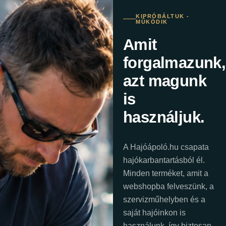
KIPRÓBÁLTUK -
MŰKÖDIK
Amit
forgalmazunk,
azt magunk
is
használjuk.
A Hajóápoló.hu csapata
hajókarbantartásból él.
Minden terméket, amit a
webshopba felveszünk, a
szervizműhelyben és a
saját hajóinkon is
használunk, így biztosan