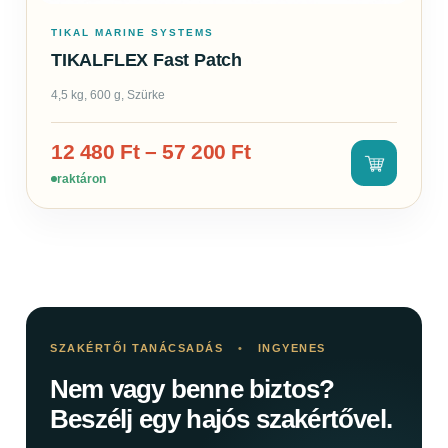
TIKAL MARINE SYSTEMS
TIKALFLEX Fast Patch
4,5 kg, 600 g, Szürke
12 480
Ft
–
57 200
Ft
raktáron
SZAKÉRTŐI TANÁCSADÁS
•
INGYENES
Nem vagy benne biztos?
Beszélj egy hajós szakértővel.