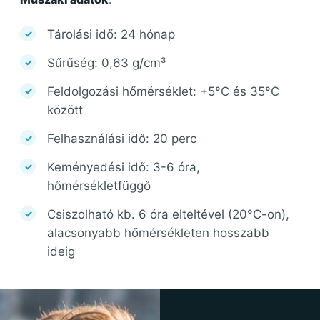
Tárolási idő: 24 hónap
Sűrűség: 0,63 g/cm³
Feldolgozási hőmérséklet: +5°C és 35°C
között
Felhasználási idő: 20 perc
Keményedési idő: 3-6 óra,
hőmérsékletfüggő
Csiszolható kb. 6 óra elteltével (20°C-on),
alacsonyabb hőmérsékleten hosszabb
ideig