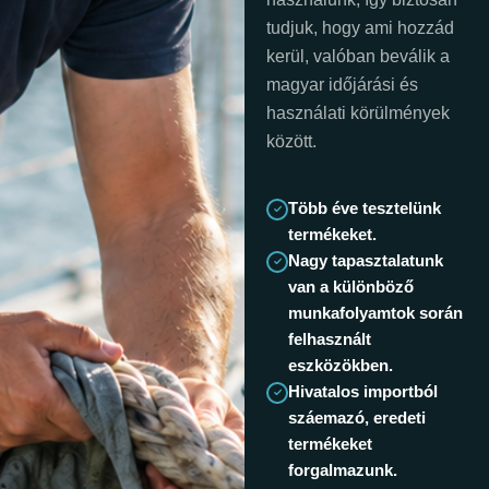
tudjuk, hogy ami hozzád
kerül, valóban beválik a
magyar időjárási és
használati körülmények
között.
Több éve tesztelünk
termékeket.
Nagy tapasztalatunk
van a különböző
munkafolyamtok során
felhasznált
eszközökben.
Hivatalos importból
száemazó, eredeti
termékeket
forgalmazunk.