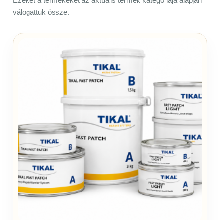
Ezeket a termékeket az aktuális termék kategóriája alapján
válogattuk össze.