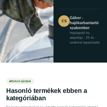
Gábor -
CS
hajókarbantartó
szakember
Hajóápoló.hu
alapítója - 25 év
szakmai tapasztalat
Neked ajánljuk
Hasonló termékek ebben a
kategóriában