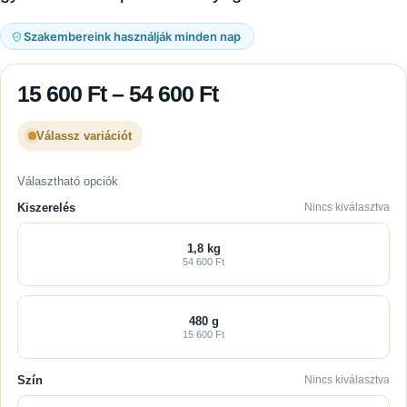
Szakembereink használják minden nap
15 600
Ft
–
54 600
Ft
Válassz variációt
Választható opciók
Kiszerelés
Nincs kiválasztva
1,8 kg
54 600 Ft
480 g
15 600 Ft
Szín
Nincs kiválasztva