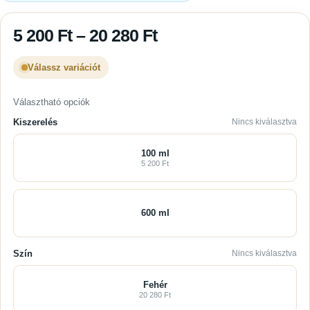
5 200
Ft
–
20 280
Ft
Válassz variációt
Választható opciók
Kiszerelés
Nincs kiválasztva
100 ml
5 200 Ft
600 ml
Szín
Nincs kiválasztva
Fehér
20 280 Ft