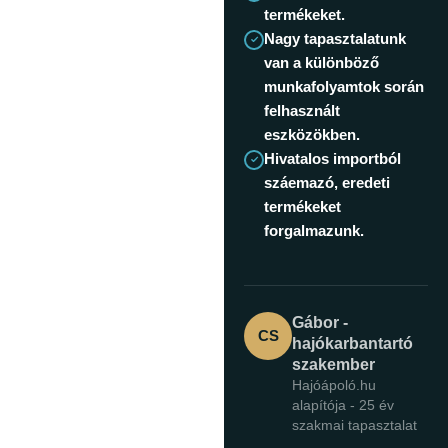
termékeket.
Nagy tapasztalatunk
van a különböző
munkafolyamtok során
felhasznált
eszközökben.
Hivatalos importból
száemazó, eredeti
termékeket
forgalmazunk.
Gábor -
CS
hajókarbantartó
szakember
Hajóápoló.hu
alapítója - 25 év
szakmai tapasztalat