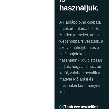
használjuk.
A Hajóápoló.hu csapata
hajókarbantartásból él.
Minden terméket, amit a
webshopba felveszünk, a
szervizműhelyben és a
saját hajóinkon is
használunk, így biztosan
tudjuk, hogy ami hozzád
kerül, valóban beválik a
magyar időjárási és
használati körülmények
között.
Több éve tesztelünk