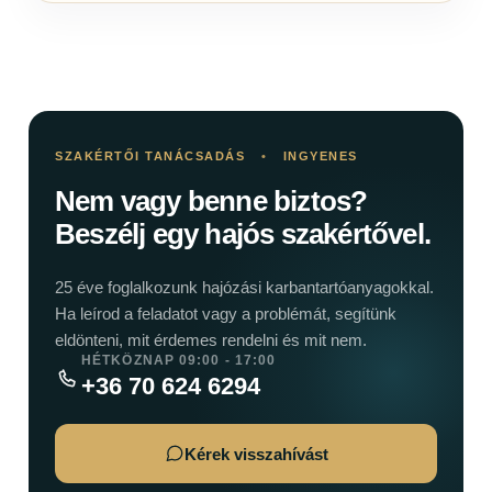
SZAKÉRTŐI TANÁCSADÁS
•
INGYENES
Nem vagy benne biztos?
Beszélj egy hajós szakértővel.
25 éve foglalkozunk hajózási karbantartóanyagokkal.
Ha leírod a feladatot vagy a problémát, segítünk
eldönteni, mit érdemes rendelni és mit nem.
HÉTKÖZNAP 09:00 - 17:00
+36 70 624 6294
Kérek visszahívást