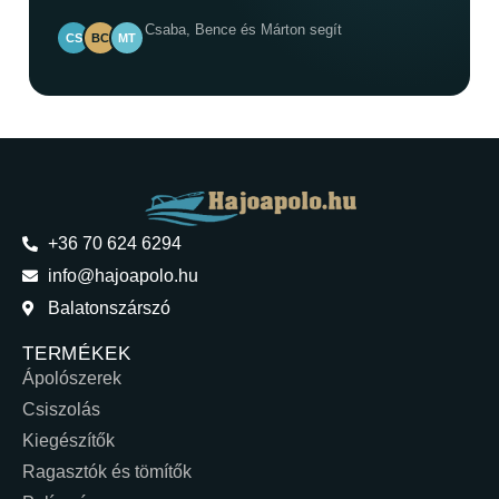
Csaba, Bence és Márton segít
CS
BC
MT
+36 70 624 6294
info@hajoapolo.hu
Balatonszárszó
TERMÉKEK
Ápolószerek
Csiszolás
Kiegészítők
Ragasztók és tömítők