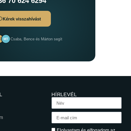
36 70 624 6294
Kérek visszahívást
Csaba, Bence és Márton segít
C
MT
L
HÍRLEVÉL
em
Elolvastam és elfogadom az