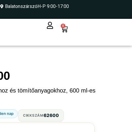
Balatonszárszó
H-P 9:00-17:00
0
00
khoz és tömítőanyagokhoz, 600 ml-es
den nap
62600
CIKKSZÁM