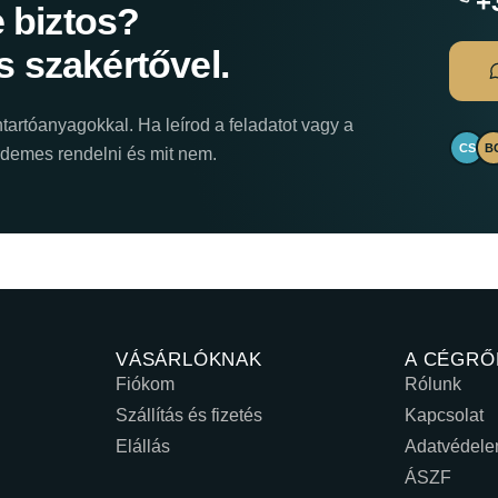
+
 biztos?
s szakértővel.
tartóanyagokkal. Ha leírod a feladatot vagy a
CS
B
érdemes rendelni és mit nem.
VÁSÁRLÓKNAK
A CÉGRŐ
Fiókom
Rólunk
Szállítás és fizetés
Kapcsolat
Elállás
Adatvédel
ÁSZF