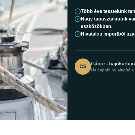
Több éve tesztelünk te
Nagy tapasztalatunk va
eszközökben.
Hivatalos importból sz
Gábor - hajókarba
CS
Hajóápoló.hu alapítója