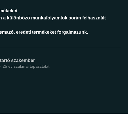
rmékeket.
n a különböző munkafolyamtok során felhasznált
áemazó, eredeti termékeket forgalmazunk.
ntartó szakember
 - 25 év szakmai tapasztalat