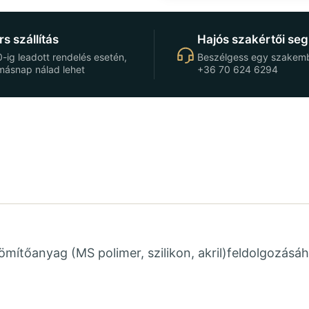
s szállítás
Hajós szakértői seg
-ig leadott rendelés esetén,
Beszélgess egy szakemb
másnap nálad lehet
+36 70 624 6294
mítőanyag (MS polimer, szilikon, akril)feldolgozásá