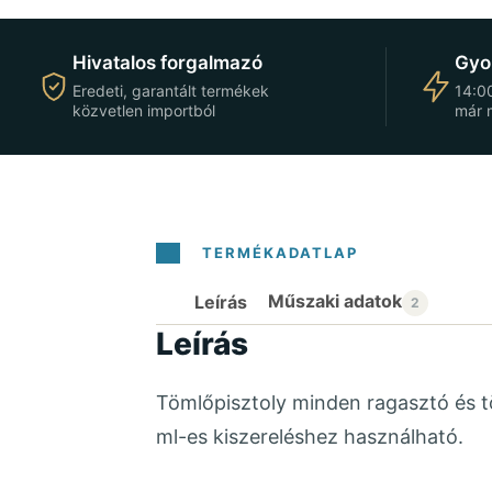
Hivatalos forgalmazó
Gyor
Eredeti, garantált termékek
14:00
közvetlen importból
már 
Leírás
Leírás
Tömlőpisztoly minden ragasztó és tö
ml-es kiszereléshez használható.