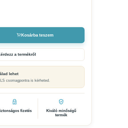
Kosárba teszem
érdezz a termékről
álad lehet
GLS csomagpontra is kérheted.
iztonságos fizetés
Kiváló minőségű
termék