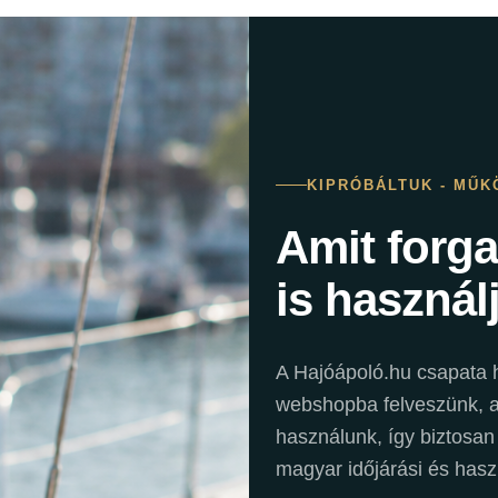
KIPRÓBÁLTUK - MŰK
Amit forg
is használ
A Hajóápoló.hu csapata h
webshopba felveszünk, a 
használunk, így biztosan
magyar időjárási és hasz