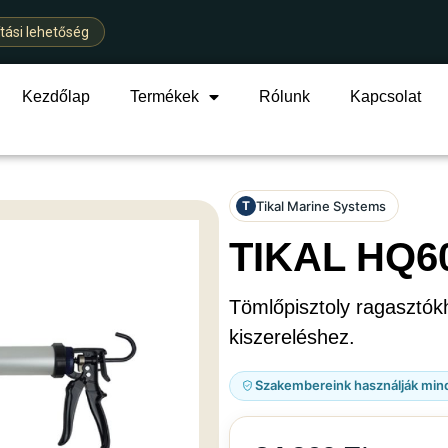
ítási lehetőség
Kezdőlap
Termékek
Rólunk
Kapcsolat
Tikal Marine Systems
T
TIKAL HQ6
Tömlőpisztoly ragasztó
kiszereléshez.
Szakembereink használják min