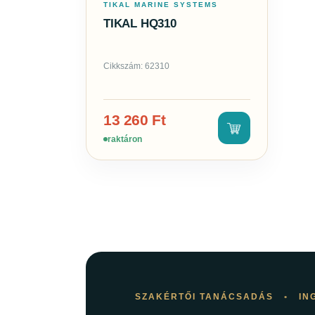
TIKAL MARINE SYSTEMS
TIKAL HQ310
Cikkszám: 62310
13 260
Ft
raktáron
SZAKÉRTŐI TANÁCSADÁS
•
IN