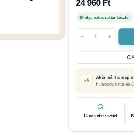
24 960
Ft
Folyamatos raktár készlet
−
+
K
Akár már holnap n
Futárszolgálattal és 
14 nap visszavétel
B