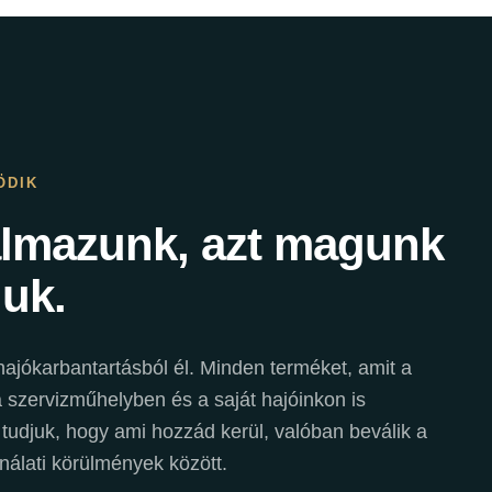
ÖDIK
almazunk, azt magunk
juk.
ajókarbantartásból él. Minden terméket, amit a
szervizműhelyben és a saját hajóinkon is
 tudjuk, hogy ami hozzád kerül, valóban beválik a
nálati körülmények között.