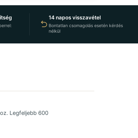
ítség
14 napos visszavétel
errel:
Bontatlan csomagolás esetén kérdés
nélkül
hoz. Legfeljebb 600