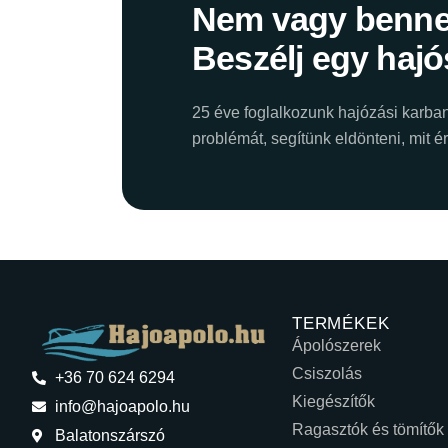
Nem vagy benne
Beszélj egy hajó
25 éve foglalkozunk hajózási karban
problémát, segítünk eldönteni, mit 
TERMÉKEK
Ápolószerek
Csiszolás
+36 70 624 6294
Kiegészítők
info@hajoapolo.hu
Ragasztók és tömítők
Balatonszárszó