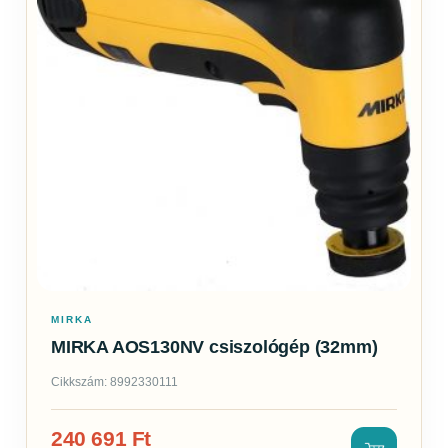
MIRKA
MIRKA AOS130NV csiszológép (32mm)
Cikkszám: 8992330111
240 691
Ft