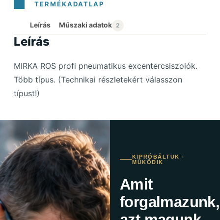
Leírás
Leírás
MIRKA ROS profi pneumatikus excentercsiszolók.
Több típus. (Technikai részletekért válasszon
típust!)
KIPRÓBÁLTUK -
MŰKÖDIK
Amit
forgalmazunk,
azt magunk