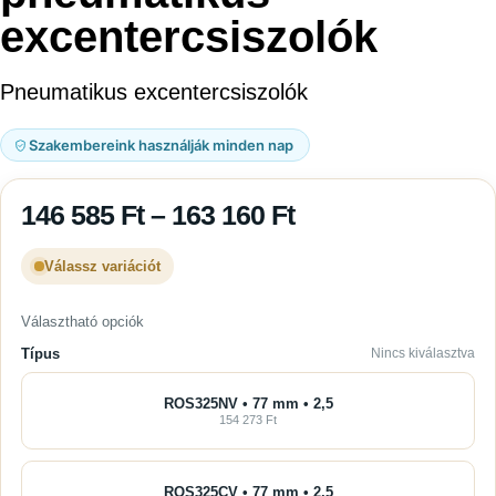
excentercsiszolók
Pneumatikus excentercsiszolók
Szakembereink használják minden nap
146 585
Ft
–
163 160
Ft
Válassz variációt
Választható opciók
Típus
Nincs kiválasztva
ROS325NV • 77 mm • 2,5
154 273 Ft
ROS325CV • 77 mm • 2,5