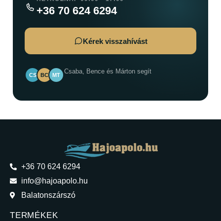
+36 70 624 6294
Kérek visszahívást
Csaba, Bence és Márton segít
CS
BC
MT
+36 70 624 6294
info@hajoapolo.hu
Balatonszárszó
TERMÉKEK