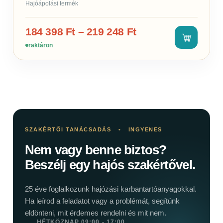
Hajóápolási termék
184 398
Ft
–
219 248
Ft
raktáron
SZAKÉRTŐI TANÁCSADÁS
•
INGYENES
Nem vagy benne biztos?
Beszélj egy hajós szakértővel.
25 éve foglalkozunk hajózási karbantartóanyagokkal.
Ha leírod a feladatot vagy a problémát, segítünk
eldönteni, mit érdemes rendelni és mit nem.
HÉTKÖZNAP 09:00 - 17:00