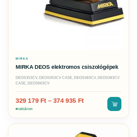
MIRKA
MIRKA DEOS elektromos csiszológépek
DEOS353CV, DEOS353CV CASE, DEOS383CV, DEOS383CV
CASE, DEOS663CV
329 179
Ft
–
374 935
Ft
raktáron