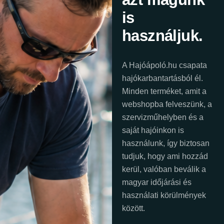
is
használjuk.
A Hajóápoló.hu csapata
hajókarbantartásból él.
Minden terméket, amit a
webshopba felveszünk, a
szervizműhelyben és a
saját hajóinkon is
használunk, így biztosan
tudjuk, hogy ami hozzád
kerül, valóban beválik a
magyar időjárási és
használati körülmények
között.