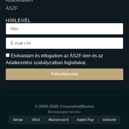
Adatvédelem
ÁSZF
HÍRLEVÉL
Elolvastam és elfogadom az ÁSZF-ben és az
Adatkezelési szabályzatban foglaltakat.
Feliratkozom
© 2000-2026 CrosswindMarine
Biztonságos fizetés:
Stripe
VISA
Mastercard
Apple Pay
Utánvét