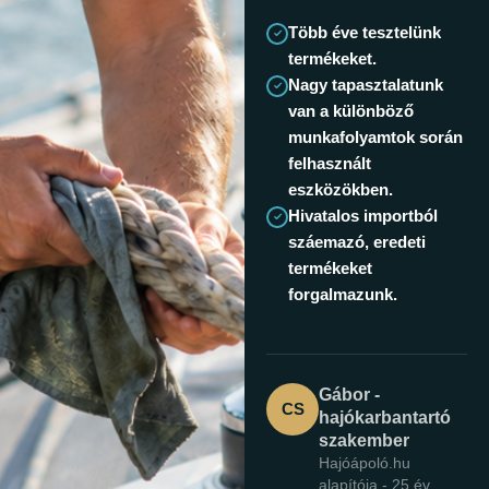
Több éve tesztelünk
termékeket.
Nagy tapasztalatunk
van a különböző
munkafolyamtok során
felhasznált
eszközökben.
Hivatalos importból
száemazó, eredeti
termékeket
forgalmazunk.
Gábor -
CS
hajókarbantartó
szakember
Hajóápoló.hu
alapítója - 25 év