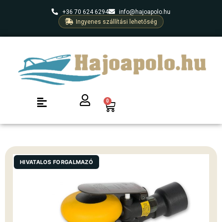
+36 70 624 6294
info@hajoapolo.hu
Ingyenes szállítási lehetőség
0
HIVATALOS FORGALMAZÓ