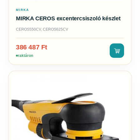
MIRKA
MIRKA CEROS excentercsiszoló készlet
CEROS550CV, CEROS625CV
386 487
Ft
raktáron