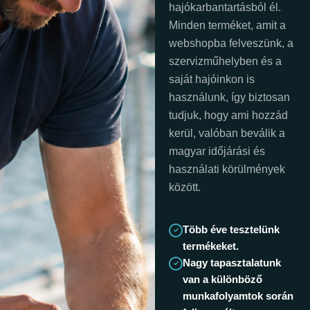
hajókarbantartásból él.
Minden terméket, amit a
webshopba felveszünk, a
szervizműhelyben és a
saját hajóinkon is
használunk, így biztosan
tudjuk, hogy ami hozzád
kerül, valóban beválik a
magyar időjárási és
használati körülmények
között.
Több éve tesztelünk
termékeket.
Nagy tapasztalatunk
van a különböző
munkafolyamtok során