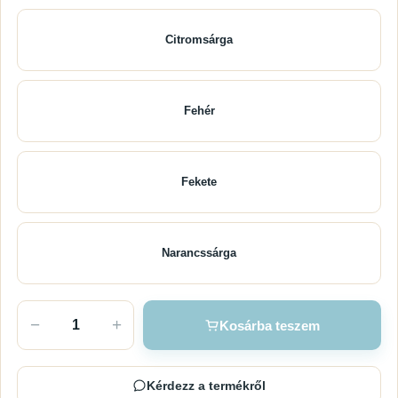
Citromsárga
Fehér
Fekete
Narancssárga
−
+
Kosárba teszem
Kérdezz a termékről