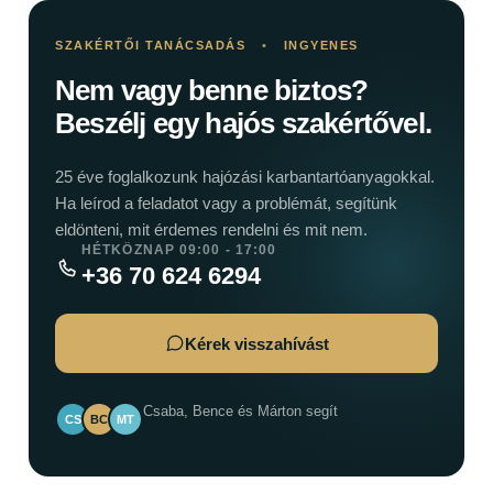
SZAKÉRTŐI TANÁCSADÁS
•
INGYENES
Nem vagy benne biztos?
Beszélj egy hajós szakértővel.
25 éve foglalkozunk hajózási karbantartóanyagokkal.
Ha leírod a feladatot vagy a problémát, segítünk
eldönteni, mit érdemes rendelni és mit nem.
HÉTKÖZNAP 09:00 - 17:00
+36 70 624 6294
Kérek visszahívást
Csaba, Bence és Márton segít
CS
BC
MT