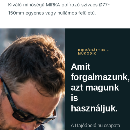
Kiváló minőségű MIRKA polírozó szivacs Ø77-
150mm egyenes vagy hullámos felületű.
KIPRÓBÁLTUK -
MŰKÖDIK
Amit
forgalmazunk,
azt magunk
is
használjuk.
A Hajóápoló.hu csapata