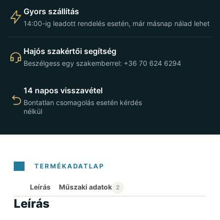
Gyors szállítás
14:00-ig leadott rendelés esetén, már másnap nálad lehet
Hajós szakértői segítség
Beszélgess egy szakemberrel: +36 70 624 6294
14 napos visszavétel
Bontatlan csomagolás esetén kérdés
nélkül
Leírás
Leírás