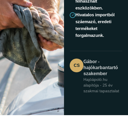
felhasznált
eszközökben.
Hivatalos importból
száemazó, eredeti
termékeket
forgalmazunk.
Gábor -
CS
hajókarbantartó
szakember
Hajóápoló.hu
alapítója - 25 év
szakmai tapasztalat