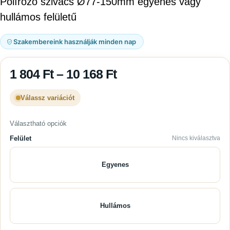
Polírozó szivacs Ø77-150mm egyenes vagy
hullámos felületű
Szakembereink használják minden nap
1 804
Ft
–
10 168
Ft
Válassz variációt
Választható opciók
Felület
Nincs kiválasztva
Egyenes
Hullámos