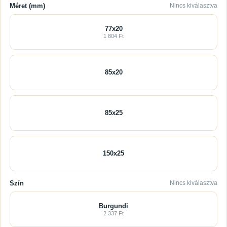
Méret (mm)
Nincs kiválasztva
77x20
1 804 Ft
85x20
85x25
150x25
Szín
Nincs kiválasztva
Burgundi
2 337 Ft