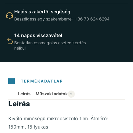
Hajós szakértői segítség
Beszélgess egy szakemberrel: +36 70 624 6294
14 napos visszavétel
Bontatlan csomagolás esetén kérdés
nélkül
Leírás
Leírás
Kiváló minőségű mikrocsiszoló film. Átmérő:
150mm, 15 lyukas