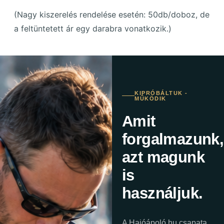
(Nagy kiszerelés rendelése esetén: 50db/doboz, de
a feltüntetett ár egy darabra vonatkozik.)
KIPRÓBÁLTUK -
MŰKÖDIK
Amit
forgalmazunk,
azt magunk
is
használjuk.
A Hajóápoló.hu csapata