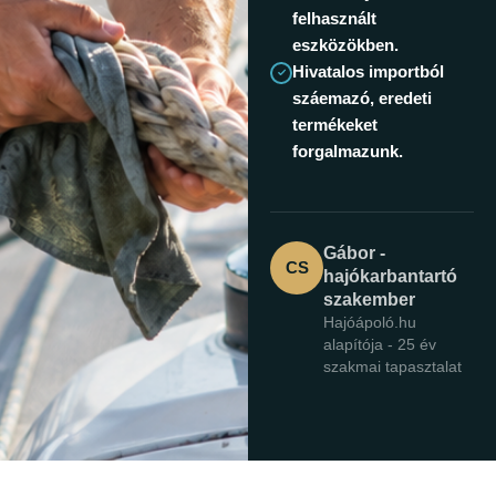
felhasznált
eszközökben.
Hivatalos importból
száemazó, eredeti
termékeket
forgalmazunk.
Gábor -
CS
hajókarbantartó
szakember
Hajóápoló.hu
alapítója - 25 év
szakmai tapasztalat