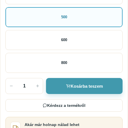
500
600
800
−
+
Kosárba teszem
Kérdezz a termékről
Akár már holnap nálad lehet