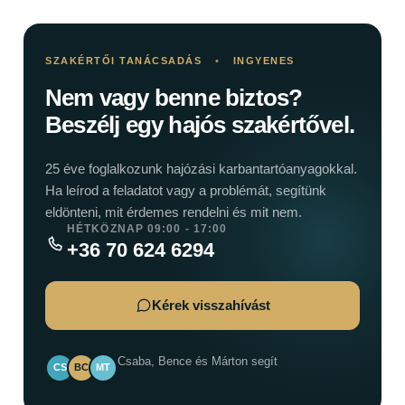
SZAKÉRTŐI TANÁCSADÁS
•
INGYENES
Nem vagy benne biztos?
Beszélj egy hajós szakértővel.
25 éve foglalkozunk hajózási karbantartóanyagokkal.
Ha leírod a feladatot vagy a problémát, segítünk
eldönteni, mit érdemes rendelni és mit nem.
HÉTKÖZNAP 09:00 - 17:00
+36 70 624 6294
Kérek visszahívást
Csaba, Bence és Márton segít
CS
BC
MT