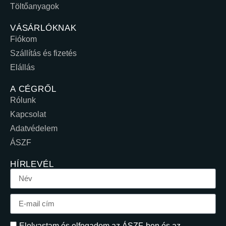
Töltőanyagok
VÁSÁRLÓKNAK
Fiókom
Szállítás és fizetés
Elállás
A CÉGRŐL
Rólunk
Kapcsolat
Adatvédelem
ÁSZF
HÍRLEVÉL
Elolvastam és elfogadom az ÁSZF-ben és az