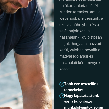
hajókarbantartásból él.
Minden terméket, amit a
webshopba felveszünk, a
szervizműhelyben és a
saját hajóinkon is
használunk, így biztosan
tudjuk, hogy ami hozzád
kerül, valóban beválik a
magyar időjárási és
használati körülmények
között.
Több éve tesztelünk
termékeket.
Nagy tapasztalatunk
van a különböző
munkafolyamtok során