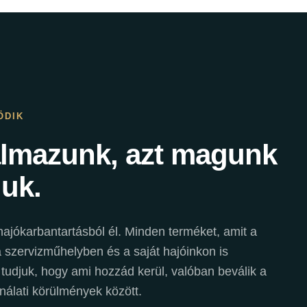
ÖDIK
almazunk, azt magunk
juk.
ajókarbantartásból él. Minden terméket, amit a
szervizműhelyben és a saját hajóinkon is
 tudjuk, hogy ami hozzád kerül, valóban beválik a
nálati körülmények között.