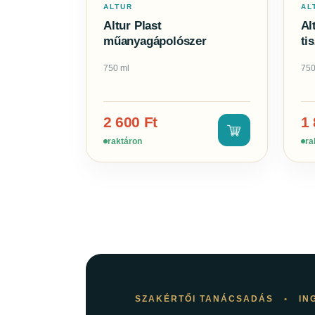
ALTUR
AL
Altur Plast
Al
műanyagápolószer
ti
750 ml
750
2 600
Ft
1
raktáron
ra
SZAKÉRTŐI TANÁCSADÁS
•
IN