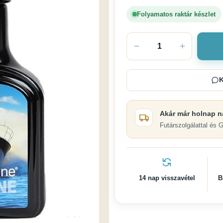
Folyamatos raktár készlet
−
+
K
Akár már holnap n
Futárszolgálattal és 
14 nap visszavétel
B