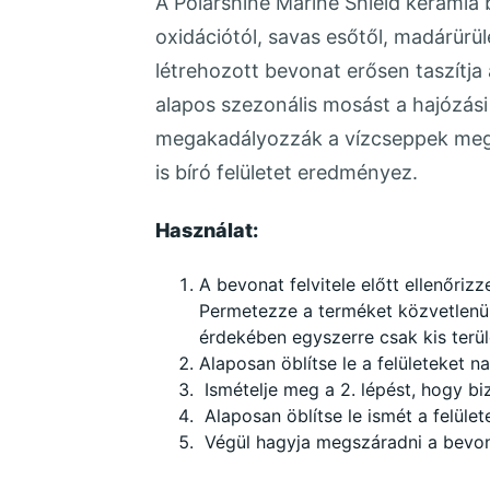
A Polarshine Marine Shield kerámia b
oxidációtól, savas esőtől, madárürü
létrehozott bevonat erősen taszítja
alapos szezonális mosást a hajózás
megakadályozzák a vízcseppek megt
is bíró felületet eredményez.
Használat:
A bevonat felvitele előtt ellenőrizz
Permetezze a terméket közvetlenül 
érdekében egyszerre csak kis terül
Alaposan öblítse le a felületeket 
Ismételje meg a 2. lépést, hogy bi
Alaposan öblítse le ismét a felüle
Végül hagyja megszáradni a bevona