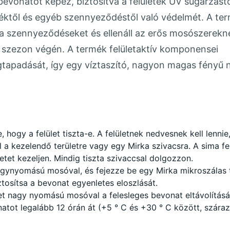
evonatot képez, biztosítva a felületek UV sugárzástól
léktől és egyéb szennyeződéstől való védelmét. A ter
 a szennyeződéseket és ellenáll az erős mosószerekn
i szezon végén. A termék felületaktív komponensei
apadását, így egy víztaszító, nagyon magas fényű n
e, hogy a felület tiszta-e. A felületnek nedvesnek kell lenni
a kezelendő területre vagy egy Mirka szivacsra. A sima fel
etet kezeljen. Mindig tiszta szivaccsal dolgozzon.
nagynyomású mosóval, és fejezze be egy Mirka mikroszálas 
ztosítsa a bevonat egyenletes eloszlását.
tet nagy nyomású mosóval a felesleges bevonat eltávolítás
tot legalább 12 órán át (+5 ° C és +30 ° C között, száraz