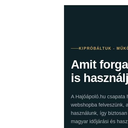
KIPRÓBÁLTUK - MŰK
Amit forg
is használ
A Hajóápoló.hu csapata h
webshopba felveszünk, a 
használunk, így biztosan
magyar időjárási és hasz