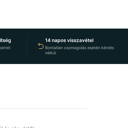
ítség
14 napos visszavétel
errel:
Bontatlan csomagolás esetén kérdés
nélkül