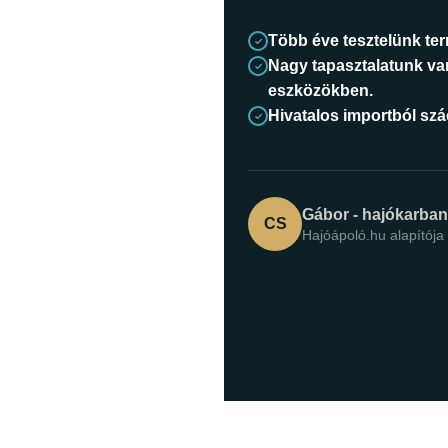
Több éve tesztelünk te
Nagy tapasztalatunk va
eszközökben.
Hivatalos importból sz
Gábor - hajókarba
CS
Hajóápoló.hu alapítója