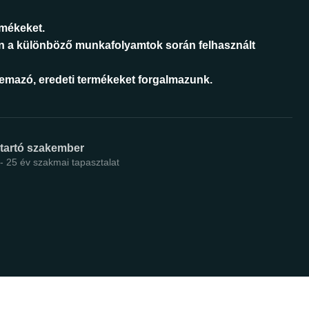
rmékeket.
n a különböző munkafolyamtok során felhasznált
áemazó, eredeti termékeket forgalmazunk.
ntartó szakember
 - 25 év szakmai tapasztalat