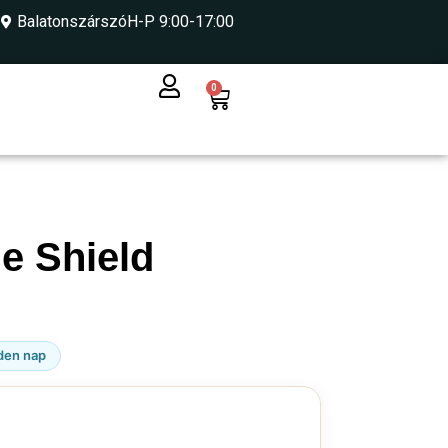
Balatonszárszó
H-P 9:00-17:00
0
e Shield
den nap