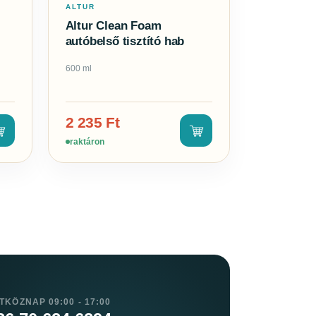
ALTUR
Altur Clean Foam
autóbelső tisztító hab
600 ml
2 235
Ft
raktáron
TKÖZNAP 09:00 - 17:00