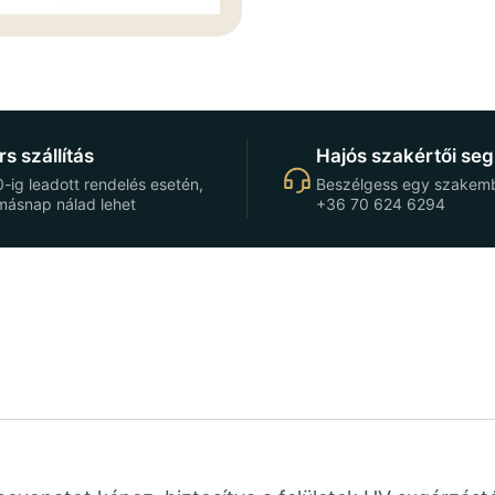
s szállítás
Hajós szakértői seg
-ig leadott rendelés esetén,
Beszélgess egy szakemb
másnap nálad lehet
+36 70 624 6294