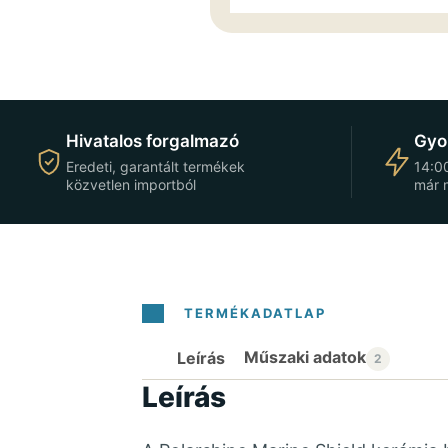
Hivatalos forgalmazó
Gyor
Eredeti, garantált termékek
14:00
közvetlen importból
már 
Leírás
Leírás