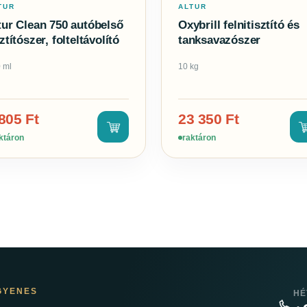
TUR
ALTUR
tur Clean 750 autóbelső
Oxybrill felnitisztító és
sztítószer, folteltávolító
tanksavazószer
 ml
10 kg
 805
Ft
23 350
Ft
ktáron
raktáron
GYENES
HÉ