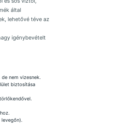
 és sós víztől,
mék által
ek, lehetővé téve az
agy igénybevételt
e, de nem vizesnek.
ület biztosítása
törlőkendővel.
ához.
 levegőn).