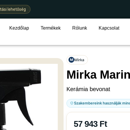
ítási lehetőség
Kezdőlap
Termékek
Rólunk
Kapcsolat
Mirka
M
Mirka Marin
Kerámia bevonat
Szakembereink használják min
57 943
Ft