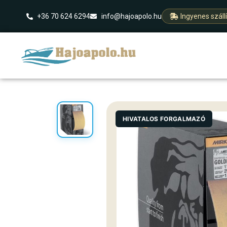
+36 70 624 6294
info@hajoapolo.hu
Ingyenes száll
HIVATALOS FORGALMAZÓ