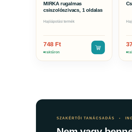
MIRKA rugalmas
Cs
csiszolószivacs, 1 oldalas
Hajóápolási termék
Haj
748
Ft
3
raktáron
ra
SZAKÉRTŐI TANÁCSADÁS
•
IN
Nem vagy benne