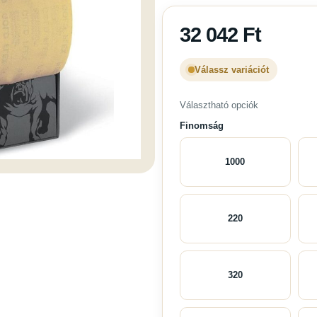
32 042
Ft
Válassz variációt
Választható opciók
Finomság
1000
220
320