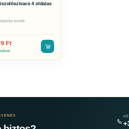
iszolószivacs 4 oldalas
óápolási termék
79
Ft
ktáron
GYENES
HÉ
+
 biztos?