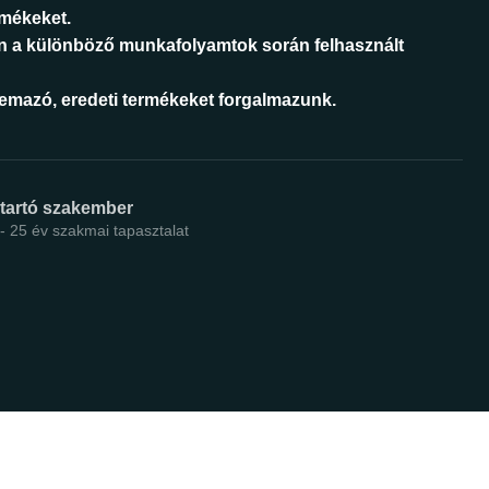
rmékeket.
n a különböző munkafolyamtok során felhasznált
áemazó, eredeti termékeket forgalmazunk.
ntartó szakember
 - 25 év szakmai tapasztalat