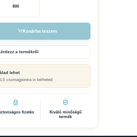
800
Kosárba teszem
érdezz a termékről
álad lehet
GLS csomagpontra is kérheted.
iztonságos fizetés
Kiváló minőségű
termék