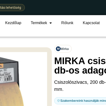
ítási lehetőség
Kezdőlap
Termékek
Rólunk
Kapcsolat
Mirka
M
MIRKA csis
db-os adag
Csiszolószivacs, 200 d
mm.
Szakembereink használják min