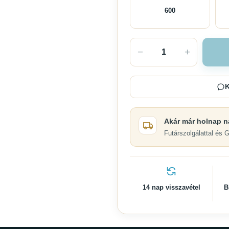
600
−
+
K
Akár már holnap n
Futárszolgálattal és 
14 nap visszavétel
B