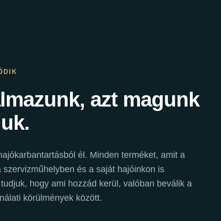
ÖDIK
almazunk, azt magunk
juk.
ajókarbantartásból él. Minden terméket, amit a
szervizműhelyben és a saját hajóinkon is
 tudjuk, hogy ami hozzád kerül, valóban beválik a
nálati körülmények között.