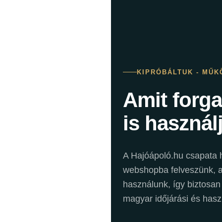
KIPRÓBÁLTUK - MŰK
Amit forg
is használ
A Hajóápoló.hu csapata h
webshopba felveszünk, a 
használunk, így biztosan
magyar időjárási és hasz