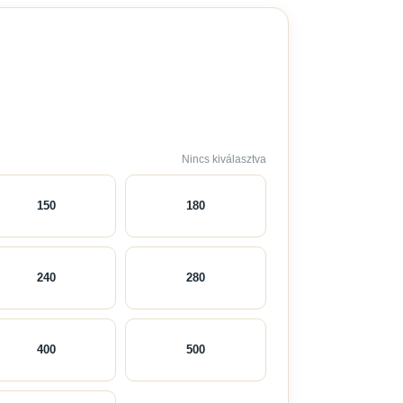
Nincs kiválasztva
150
180
240
280
400
500