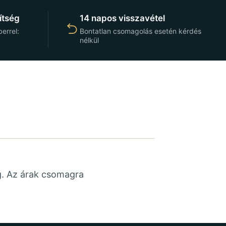
ítség
14 napos visszavétel
errel:
Bontatlan csomagolás esetén kérdés
nélkül
g. Az árak csomagra