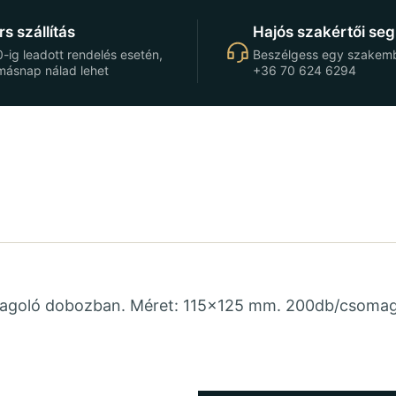
s szállítás
Hajós szakértői seg
-ig leadott rendelés esetén,
Beszélgess egy szakemb
másnap nálad lehet
+36 70 624 6294
adagoló dobozban. Méret: 115×125 mm. 200db/csoma