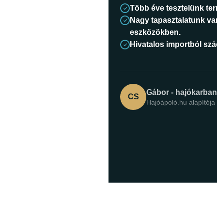
Több éve tesztelünk te
Nagy tapasztalatunk va
eszközökben.
Hivatalos importból sz
Gábor - hajókarba
CS
Hajóápoló.hu alapítója