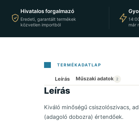
Hivatalos forgalmazó
Gyor
Eredeti, garantált termékek
14:00
közvetlen importból
már 
Leírás
Leírás
Kiváló minőségű csiszolószivacs, 
(adagoló dobozra) értendőek.