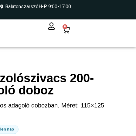
Balatonszárszó
H-P 9:00-17:00
0
zolószivacs 200-
oló doboz
b-os adagoló dobozban. Méret: 115×125
den nap