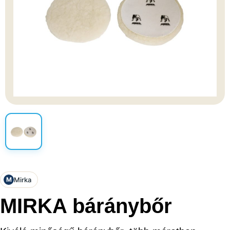
Mirka
M
MIRKA báránybőr