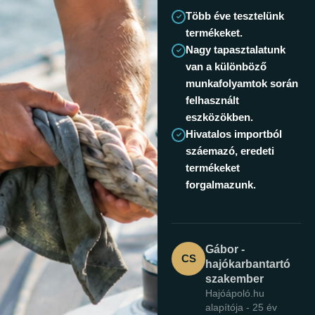
Több éve tesztelünk
termékeket.
Nagy tapasztalatunk
van a különböző
munkafolyamtok során
felhasznált
eszközökben.
Hivatalos importból
száemazó, eredeti
termékeket
forgalmazunk.
Gábor -
CS
hajókarbantartó
szakember
Hajóápoló.hu
alapítója - 25 év