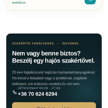
raktáron
SZAKÉRTŐI TANÁCSADÁS
•
INGYENES
Nem vagy benne biztos?
Beszélj egy hajós szakértővel.
25 éve foglalkozunk hajózási karbantartóanyagokkal.
Ha leírod a feladatot vagy a problémát, segítünk
eldönteni, mit érdemes rendelni és mit nem.
HÉTKÖZNAP 09:00 - 17:00
+36 70 624 6294