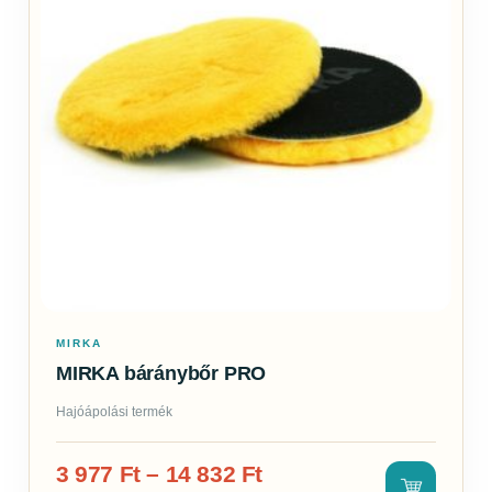
MIRKA
MIRKA báránybőr PRO
Hajóápolási termék
3 977
Ft
–
14 832
Ft