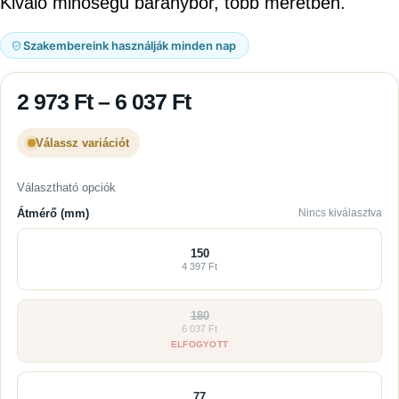
Kiváló minőségű báránybőr, több méretben.
Szakembereink használják minden nap
2 973
Ft
–
6 037
Ft
Válassz variációt
Választható opciók
Átmérő (mm)
Nincs kiválasztva
150
4 397 Ft
180
6 037 Ft
ELFOGYOTT
77