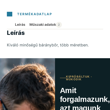
Leírás
Leírás
Kiváló minőségű báránybőr, több méretben.
KIPRÓBÁLTUK -
MŰKÖDIK
Amit
forgalmazunk,
azt magunk