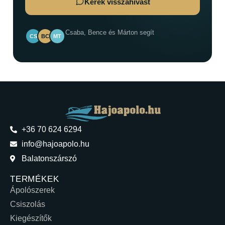
Kérek visszahívást
Csaba, Bence és Márton segít
CS
BC
MT
+36 70 624 6294
info@hajoapolo.hu
Balatonszárszó
TERMÉKEK
Ápolószerek
Csiszolás
Kiegészítők