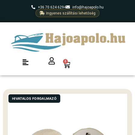
+36 70 624 6294
info@hajoapolo.hu
Ingyenes szállítási lehetőség
0
HIVATALOS FORGALMAZÓ